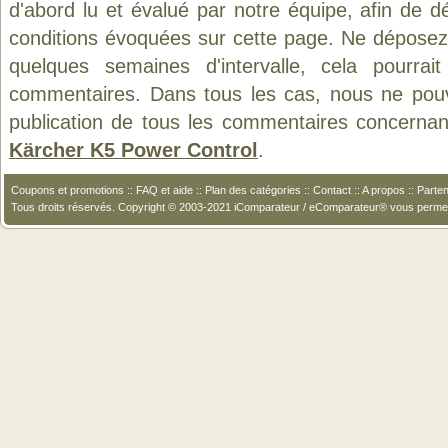
d'abord lu et évalué par notre équipe, afin de d
conditions évoquées sur cette page. Ne déposez 
quelques semaines d'intervalle, cela pourrait
commentaires. Dans tous les cas, nous ne pouvo
publication de tous les commentaires concernan
Kärcher K5 Power Control
.
Coupons et promotions
::
FAQ et aide
::
Plan des catégories
::
Contact
::
A propos
::
Parten
Tous droits réservés. Copyright © 2003-2021 iComparateur / eComparateur® vous perme