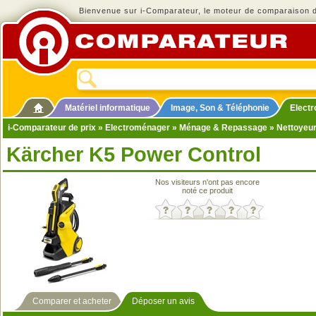
Bienvenue sur i-Comparateur, le moteur de comparaison de
Matériel informatique
Image, Son & Téléphonie
Elect
i-Comparateur de prix
»
Electroménager
»
Ménage & Repassage
»
Nettoyeu
Kärcher K5 Power Control
Nos visiteurs n'ont pas encore
noté ce produit
Comparer et acheter
Déposer un avis