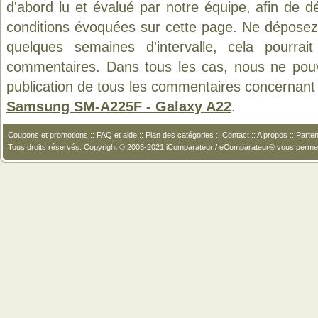
d'abord lu et évalué par notre équipe, afin de d
conditions évoquées sur cette page. Ne déposez 
quelques semaines d'intervalle, cela pourrait
commentaires. Dans tous les cas, nous ne pouvo
publication de tous les commentaires concernant 
Samsung SM-A225F - Galaxy A22
.
Coupons et promotions
::
FAQ et aide
::
Plan des catégories
::
Contact
::
A propos
::
Parten
Tous droits réservés. Copyright © 2003-2021 iComparateur / eComparateur® vous perme