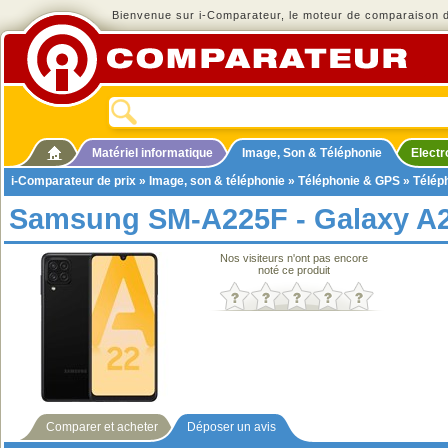
Bienvenue sur i-Comparateur, le moteur de comparaison de
Matériel informatique
Image, Son & Téléphonie
Elect
i-Comparateur de prix
»
Image, son & téléphonie
»
Téléphonie & GPS
»
Télép
Samsung SM-A225F - Galaxy A
Nos visiteurs n'ont pas encore
noté ce produit
Comparer et acheter
Déposer un avis