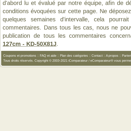
d'abord lu et évalué par notre équipe, afin de d
conditions évoquées sur cette page. Ne déposez 
quelques semaines d'intervalle, cela pourrait
commentaires. Dans tous les cas, nous ne pouvo
publication de tous les commentaires concern
127cm - KD-50X81J
.
Coupons et promotions
::
FAQ et aide
::
Plan des catégories
::
Contact
::
A propos
::
Parten
Tous droits réservés. Copyright © 2003-2021 iComparateur / eComparateur® vous perme