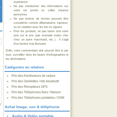
expérience
Ne pas mentionner des informations sur
,
votre vie privée ou celles d'autres
personnes
Ne pas insérer de termes pouvant être
considérés comme diffamatoires, injurieux,
ou en violation avec les lois en vigueur.
Pour les produits, ne pas baser tout votre
avis sur le prix (par exemple moins cher
chez un autre marchand, etc..) : il s'agit
d'un facteur trop fluctuant.
Enfin, votre commentaire doit pouvoir être lu par
tous, surveillez donc les fautes d'orthographes et
les abréviations.
Catégories en relation
Prix des Avertisseurs de radars
Prix des Oreillettes / kits bluetooth
Prix des Récepteurs GPS
Prix des Téléphones fixes / Maison
Prix des Téléphones portables / GSM
Achat Image, son & téléphonie
Audio & Vidéo portable