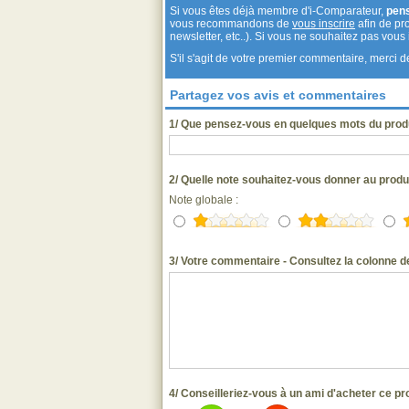
Si vous êtes déjà membre d'i-Comparateur,
pen
vous recommandons de
vous inscrire
afin de pro
newsletter, etc..). Si vous ne souhaitez pas vou
S'il s'agit de votre premier commentaire, merci
Partagez vos avis et commentaires
1/ Que pensez-vous en quelques mots du pro
2/ Quelle note souhaitez-vous donner au pro
Note globale :
3/ Votre commentaire - Consultez la colonne de
4/ Conseilleriez-vous à un ami d'acheter ce pr