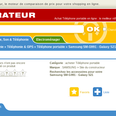
r, le moteur de comparaison de prix pour votre shopping en ligne.
Achat Téléphone portable en ligne : le meilleur ré
Cherch
e, Son & Téléphonie
Electroménager
nie
»
Téléphonie & GPS
»
Téléphone portable
» Samsung SM-G991 - Galaxy S21
urs n'ont pas encore
Catégorie
:
acheter Téléphone portable
té ce produit
Marque
:
SAMSUNG
»
Site du constructeur
Recherchez les accessoires pour votre
Samsung SM-G991 - Galaxy S21
Favoris
Liste
s