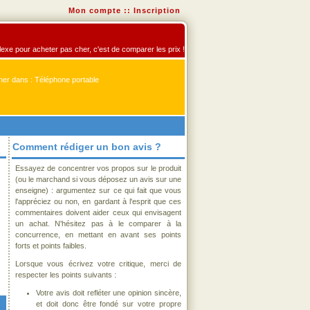
Mon compte
::
Inscription
flexe pour acheter pas cher, c'est de comparer les prix !
er dans : Téléphone portable
Comment rédiger un bon avis ?
Essayez de concentrer vos propos sur le produit
(ou le marchand si vous déposez un avis sur une
enseigne) : argumentez sur ce qui fait que vous
l'appréciez ou non, en gardant à l'esprit que ces
commentaires doivent aider ceux qui envisagent
un achat. N'hésitez pas à le comparer à la
concurrence, en mettant en avant ses points
forts et points faibles.
Lorsque vous écrivez votre critique, merci de
respecter les points suivants :
Votre avis doit refléter une opinion sincère,
et doit donc être fondé sur votre propre