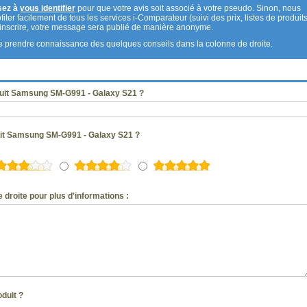
sez à
vous identifier
pour que votre avis soit associé à votre pseudo. Sinon, nous
fiter facilement de tous les services i-Comparateur (suivi des prix, listes de produits
s inscrire, votre message sera publié de manière anonyme.
 de prendre connaissance des quelques conseils dans la colonne de droite.
duit Samsung SM-G991 - Galaxy S21 ?
duit Samsung SM-G991 - Galaxy S21 ?
 droite pour plus d'informations :
oduit ?