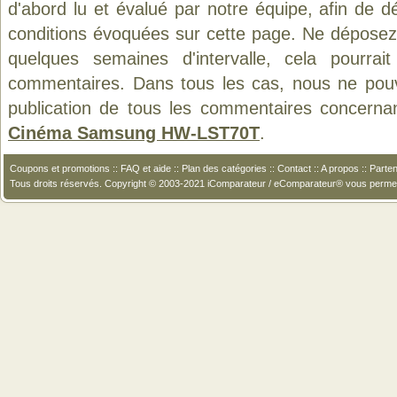
d'abord lu et évalué par notre équipe, afin de d
conditions évoquées sur cette page. Ne déposez 
quelques semaines d'intervalle, cela pourrait
commentaires. Dans tous les cas, nous ne pouvo
publication de tous les commentaires concerna
Cinéma Samsung HW-LST70T
.
Coupons et promotions
::
FAQ et aide
::
Plan des catégories
::
Contact
::
A propos
::
Parten
Tous droits réservés. Copyright © 2003-2021 iComparateur / eComparateur® vous perme