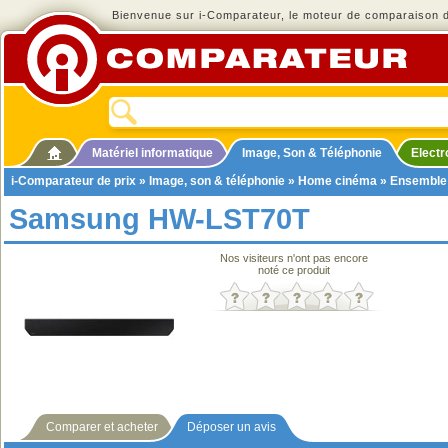
Bienvenue sur i-Comparateur, le moteur de comparaison de
Matériel informatique
Image, Son & Téléphonie
Elect
i-Comparateur de prix
»
Image, son & téléphonie
»
Home cinéma
»
Ensemble
Samsung HW-LST70T
Nos visiteurs n'ont pas encore
noté ce produit
Comparer et acheter
Déposer un avis