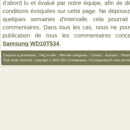
d'abord lu et évalué par notre équipe, afin de d
conditions évoquées sur cette page. Ne déposez 
quelques semaines d'intervalle, cela pourrait
commentaires. Dans tous les cas, nous ne pouvo
publication de tous les commentaires conc
Samsung WD10T534
.
Coupons et promotions
::
FAQ et aide
::
Plan des catégories
::
Contact
::
A propos
::
Parten
Tous droits réservés. Copyright © 2003-2021 iComparateur / eComparateur® vous perme