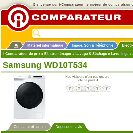
Bienvenue sur i-Comparateur, le moteur de comparaison de
Matériel informatique
Image, Son & Téléphonie
Elect
i-Comparateur de prix
»
Electroménager
»
Lavage & Séchage
»
Lave-linge
» 
Samsung WD10T534
Nos visiteurs n'ont pas encore
noté ce produit
Comparer et acheter
Déposer un avis