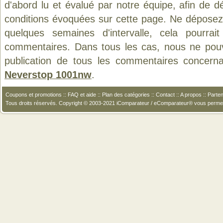
d'abord lu et évalué par notre équipe, afin de d
conditions évoquées sur cette page. Ne déposez 
quelques semaines d'intervalle, cela pourrait
commentaires. Dans tous les cas, nous ne pouvo
publication de tous les commentaires concern
Neverstop 1001nw
.
Coupons et promotions
::
FAQ et aide
::
Plan des catégories
::
Contact
::
A propos
::
Parten
Tous droits réservés. Copyright © 2003-2021 iComparateur / eComparateur® vous perme