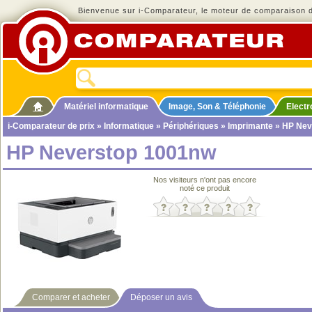
Bienvenue sur i-Comparateur, le moteur de comparaison de
Matériel informatique
Image, Son & Téléphonie
Elect
i-Comparateur de prix
»
Informatique
»
Périphériques
»
Imprimante
» HP Nev
HP Neverstop 1001nw
Nos visiteurs n'ont pas encore
noté ce produit
Comparer et acheter
Déposer un avis