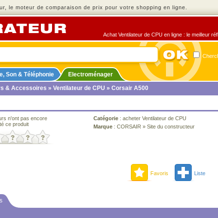
r, le moteur de comparaison de prix pour votre shopping en ligne.
Achat Ventilateur de CPU en ligne : le meilleur ré
Cherch
e, Son & Téléphonie
Electroménager
rs & Accessoires
»
Ventilateur de CPU
» Corsair A500
urs n'ont pas encore
Catégorie
:
acheter Ventilateur de CPU
té ce produit
Marque
:
CORSAIR
»
Site du constructeur
Favoris
Liste
s