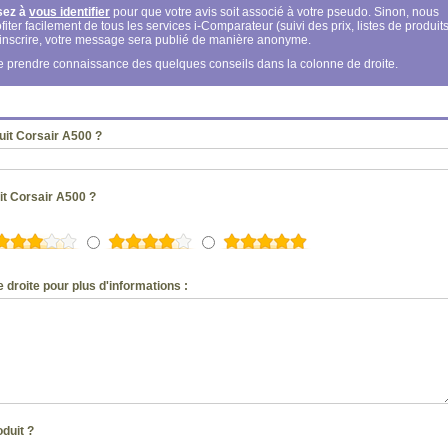
sez à
vous identifier
pour que votre avis soit associé à votre pseudo. Sinon, nous
fiter facilement de tous les services i-Comparateur (suivi des prix, listes de produits
s inscrire, votre message sera publié de manière anonyme.
 de prendre connaissance des quelques conseils dans la colonne de droite.
uit Corsair A500 ?
it Corsair A500 ?
 droite pour plus d'informations :
oduit ?