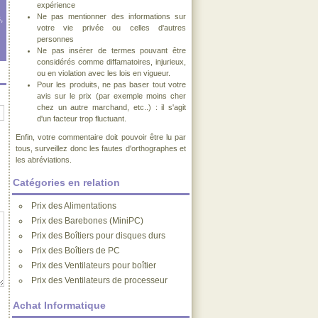
expérience
Ne pas mentionner des informations sur
,
votre vie privée ou celles d'autres
personnes
Ne pas insérer de termes pouvant être
considérés comme diffamatoires, injurieux,
ou en violation avec les lois en vigueur.
Pour les produits, ne pas baser tout votre
avis sur le prix (par exemple moins cher
chez un autre marchand, etc..) : il s'agit
d'un facteur trop fluctuant.
Enfin, votre commentaire doit pouvoir être lu par
tous, surveillez donc les fautes d'orthographes et
les abréviations.
Catégories en relation
Prix des Alimentations
Prix des Barebones (MiniPC)
Prix des Boîtiers pour disques durs
Prix des Boîtiers de PC
Prix des Ventilateurs pour boîtier
Prix des Ventilateurs de processeur
Achat Informatique