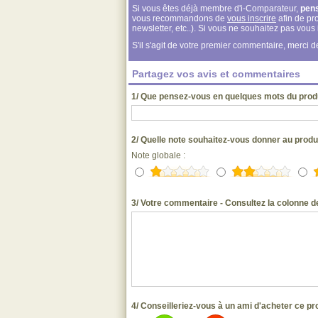
Si vous êtes déjà membre d'i-Comparateur,
pen
vous recommandons de
vous inscrire
afin de pro
newsletter, etc..). Si vous ne souhaitez pas vou
S'il s'agit de votre premier commentaire, merci
Partagez vos avis et commentaires
1/ Que pensez-vous en quelques mots du prod
2/ Quelle note souhaitez-vous donner au produ
Note globale :
3/ Votre commentaire - Consultez la colonne de
4/ Conseilleriez-vous à un ami d'acheter ce pr