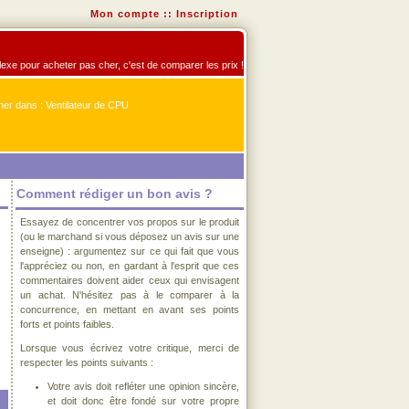
Mon compte
::
Inscription
flexe pour acheter pas cher, c'est de comparer les prix !
er dans : Ventilateur de CPU
Comment rédiger un bon avis ?
Essayez de concentrer vos propos sur le produit
(ou le marchand si vous déposez un avis sur une
enseigne) : argumentez sur ce qui fait que vous
l'appréciez ou non, en gardant à l'esprit que ces
commentaires doivent aider ceux qui envisagent
un achat. N'hésitez pas à le comparer à la
concurrence, en mettant en avant ses points
forts et points faibles.
Lorsque vous écrivez votre critique, merci de
respecter les points suivants :
Votre avis doit refléter une opinion sincère,
et doit donc être fondé sur votre propre