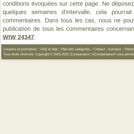
conditions évoquées sur cette page. Ne déposez 
quelques semaines d'intervalle, cela pourrait
commentaires. Dans tous les cas, nous ne pouvo
publication de tous les commentaires concernan
WIW 24347
.
Coupons et promotions
::
FAQ et aide
::
Plan des catégories
::
Contact
::
A propos
::
Parten
Tous droits réservés. Copyright © 2003-2021 iComparateur / eComparateur® vous perme