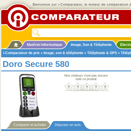
Bienvenue sur i-Comparateur, le moteur de comparaison de
Matériel informatique
Image, Son & Téléphonie
Elect
i-Comparateur de prix
»
Image, son & téléphonie
»
Téléphonie & GPS
»
Télép
Doro Secure 580
Nos visiteurs n'ont pas encore
noté ce produit
Comparer et acheter
Déposer un avis