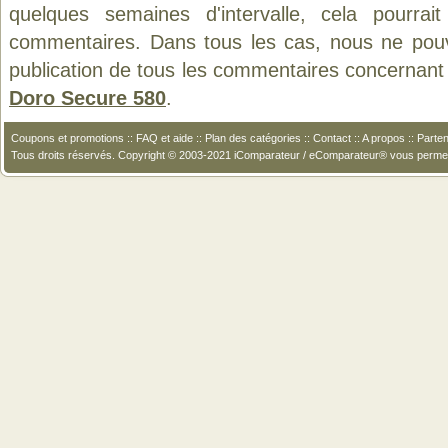
quelques semaines d'intervalle, cela pourrait
commentaires. Dans tous les cas, nous ne pouvo
publication de tous les commentaires concernant 
Doro Secure 580
.
Coupons et promotions
::
FAQ et aide
::
Plan des catégories
::
Contact
::
A propos
::
Parten
Tous droits réservés. Copyright © 2003-2021 iComparateur / eComparateur® vous perme