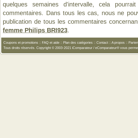
quelques semaines d'intervalle, cela pourrait
commentaires. Dans tous les cas, nous ne pouvo
publication de tous les commentaires concernan
femme Philips BRI923
.
Coupons et promotions
::
FAQ et aide
::
Plan des catégories
::
Contact
::
A propos
::
Parten
Tous droits réservés. Copyright © 2003-2021 iComparateur / eComparateur® vous perme