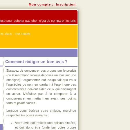
Mon compte
::
Inscription
flexe pour acheter pas cher, c'est de comparer les prix !
er dans : Imprimante
Comment rédiger un bon avis ?
Essayez de concentrer vos propos sur le produit
(ou le marchand si vous déposez un avis sur une
enseigne) : argumentez sur ce qui fait que vous
l'appréciez ou non, en gardant à l'esprit que ces
commentaires doivent aider ceux qui envisagent
un achat. N'hésitez pas à le comparer à la
concurrence, en mettant en avant ses points
forts et points faibles.
Lorsque vous écrivez votre critique, merci de
respecter les points suivants :
Votre avis doit refléter une opinion sincère,
et doit donc être fondé sur votre propre