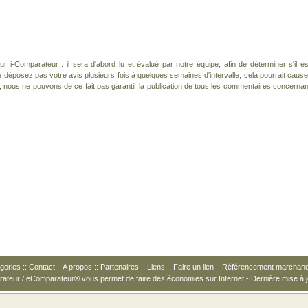
 i-Comparateur : il sera d'abord lu et évalué par notre équipe, afin de déterminer s'il es
déposez pas votre avis plusieurs fois à quelques semaines d'intervalle, cela pourrait cause
, nous ne pouvons de ce fait pas garantir la publication de tous les commentaires concernan
gories
::
Contact
::
A propos
::
Partenaires
::
Liens
::
Faire un lien
::
Référencement marchan
arateur / eComparateur® vous permet de
faire des économies
sur Internet - Dernière mise à j