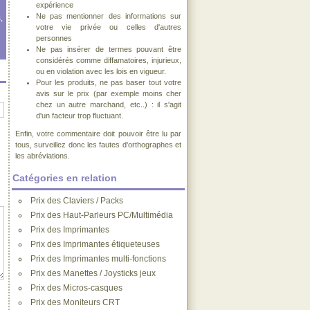
expérience
Ne pas mentionner des informations sur
,
votre vie privée ou celles d'autres
personnes
Ne pas insérer de termes pouvant être
considérés comme diffamatoires, injurieux,
ou en violation avec les lois en vigueur.
Pour les produits, ne pas baser tout votre
avis sur le prix (par exemple moins cher
chez un autre marchand, etc..) : il s'agit
d'un facteur trop fluctuant.
Enfin, votre commentaire doit pouvoir être lu par
tous, surveillez donc les fautes d'orthographes et
les abréviations.
Catégories en relation
Prix des Claviers / Packs
Prix des Haut-Parleurs PC/Multimédia
Prix des Imprimantes
Prix des Imprimantes étiqueteuses
Prix des Imprimantes multi-fonctions
Prix des Manettes / Joysticks jeux
Prix des Micros-casques
Prix des Moniteurs CRT