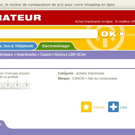
r, le moteur de comparaison de prix pour votre shopping en ligne.
Achat Imprimante en ligne : le meilleur ré
Cherch
e, Son & Téléphonie
Electroménager
ériques
»
Imprimante
» Canon i-Sensys LBP-113w
urs n'ont pas encore
Catégorie
:
acheter Imprimante
té ce produit
Marque
:
CANON
»
Site du constructeur
Favoris
Liste
s