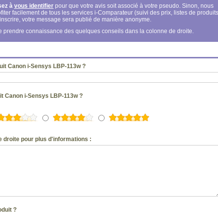
sez à
vous identifier
pour que votre avis soit associé à votre pseudo. Sinon, nous
fiter facilement de tous les services i-Comparateur (suivi des prix, listes de produits
s inscrire, votre message sera publié de manière anonyme.
 de prendre connaissance des quelques conseils dans la colonne de droite.
uit Canon i-Sensys LBP-113w ?
uit Canon i-Sensys LBP-113w ?
 droite pour plus d'informations :
oduit ?