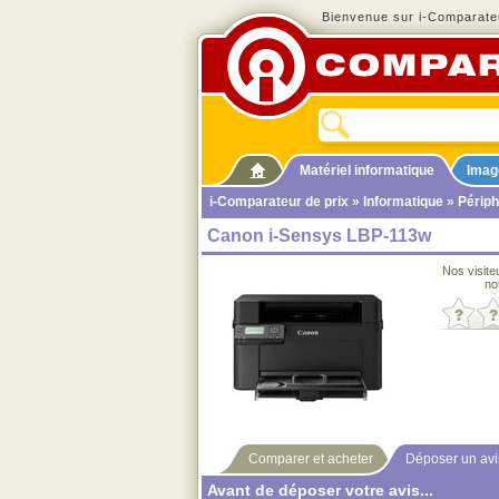
Bienvenue sur i-Comparateu
Matériel informatique
Imag
i-Comparateur de prix
»
Informatique
»
Périph
Canon i-Sensys LBP-113w
Nos visite
no
Comparer et acheter
Déposer un avi
Avant de déposer votre avis...