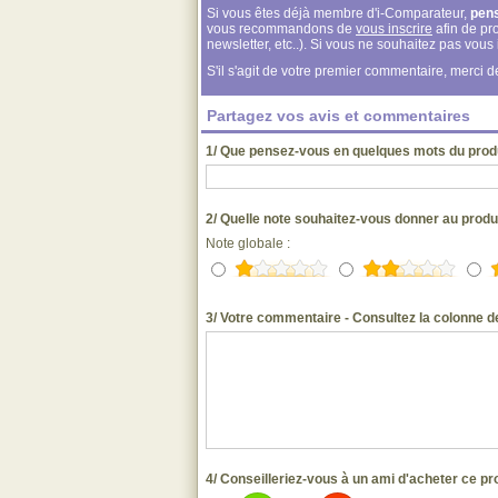
Si vous êtes déjà membre d'i-Comparateur,
pen
vous recommandons de
vous inscrire
afin de pro
newsletter, etc..). Si vous ne souhaitez pas vou
S'il s'agit de votre premier commentaire, merci
Partagez vos avis et commentaires
1/ Que pensez-vous en quelques mots du prod
2/ Quelle note souhaitez-vous donner au prod
Note globale :
3/ Votre commentaire - Consultez la colonne de
4/ Conseilleriez-vous à un ami d'acheter ce pr