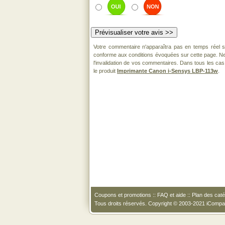
Votre commentaire n'apparaîtra pas en temps réel sur
conforme aux conditions évoquées sur cette page. Ne 
l'invalidation de vos commentaires. Dans tous les cas
le produit
Imprimante Canon i-Sensys LBP-113w
.
Coupons et promotions
::
FAQ et aide
::
Plan des caté
Tous droits réservés. Copyright © 2003-2021 iComp