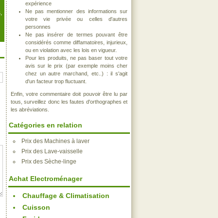
expérience
Ne pas mentionner des informations sur
,
votre vie privée ou celles d'autres
personnes
Ne pas insérer de termes pouvant être
considérés comme diffamatoires, injurieux,
ou en violation avec les lois en vigueur.
Pour les produits, ne pas baser tout votre
avis sur le prix (par exemple moins cher
chez un autre marchand, etc..) : il s'agit
d'un facteur trop fluctuant.
Enfin, votre commentaire doit pouvoir être lu par
tous, surveillez donc les fautes d'orthographes et
les abréviations.
Catégories en relation
Prix des Machines à laver
Prix des Lave-vaisselle
Prix des Sèche-linge
Achat Electroménager
Chauffage & Climatisation
Cuisson