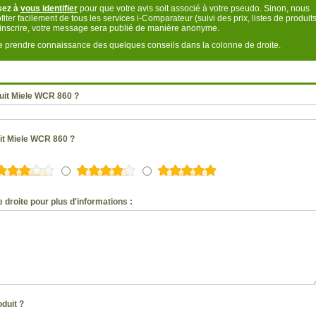
sez à
vous identifier
pour que votre avis soit associé à votre pseudo. Sinon, nous
fiter facilement de tous les services i-Comparateur (suivi des prix, listes de produits
s inscrire, votre message sera publié de manière anonyme.
 de prendre connaissance des quelques conseils dans la colonne de droite.
uit Miele WCR 860 ?
uit Miele WCR 860 ?
 droite pour plus d'informations :
oduit ?