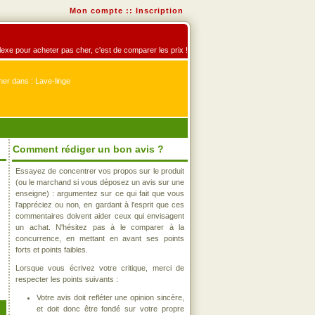
Mon compte
::
Inscription
éflexe pour acheter pas cher, c'est de comparer les prix !
er dans : Lave-linge
Comment rédiger un bon avis ?
Essayez de concentrer vos propos sur le produit
(ou le marchand si vous déposez un avis sur une
enseigne) : argumentez sur ce qui fait que vous
l'appréciez ou non, en gardant à l'esprit que ces
commentaires doivent aider ceux qui envisagent
un achat. N'hésitez pas à le comparer à la
concurrence, en mettant en avant ses points
forts et points faibles.
Lorsque vous écrivez votre critique, merci de
respecter les points suivants :
Votre avis doit refléter une opinion sincère,
et doit donc être fondé sur votre propre