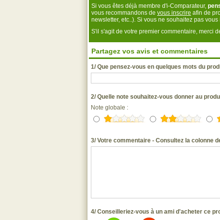
Si vous êtes déjà membre d'i-Comparateur,
pen
vous recommandons de
vous inscrire
afin de pro
newsletter, etc..). Si vous ne souhaitez pas vou
S'il s'agit de votre premier commentaire, merci
Partagez vos avis et commentaires
1/ Que pensez-vous en quelques mots du prod
2/ Quelle note souhaitez-vous donner au prod
Note globale :
3/ Votre commentaire - Consultez la colonne de
4/ Conseilleriez-vous à un ami d'acheter ce pr