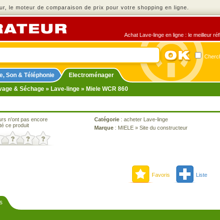
r, le moteur de comparaison de prix pour votre shopping en ligne.
Achat Lave-linge en ligne : le meilleur r
Cherch
e, Son & Téléphonie
Electroménager
vage & Séchage
»
Lave-linge
» Miele WCR 860
urs n'ont pas encore
Catégorie
:
acheter Lave-linge
té ce produit
Marque
:
MIELE
»
Site du constructeur
Favoris
Liste
s