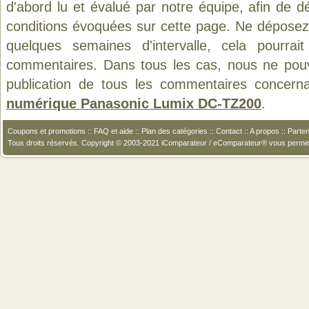
d'abord lu et évalué par notre équipe, afin de d
conditions évoquées sur cette page. Ne déposez 
quelques semaines d'intervalle, cela pourrait
commentaires. Dans tous les cas, nous ne pouvo
publication de tous les commentaires concern
numérique Panasonic Lumix DC-TZ200
.
Coupons et promotions
::
FAQ et aide
::
Plan des catégories
::
Contact
::
A propos
::
Parten
Tous droits réservés. Copyright © 2003-2021 iComparateur / eComparateur® vous perme