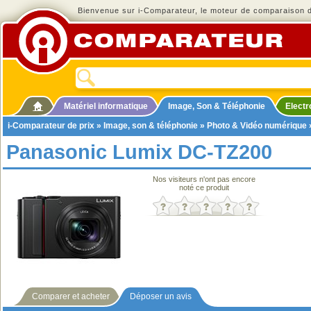
Bienvenue sur i-Comparateur, le moteur de comparaison de
Matériel informatique
Image, Son & Téléphonie
Elect
i-Comparateur de prix
»
Image, son & téléphonie
»
Photo & Vidéo numérique
Panasonic Lumix DC-TZ200
Nos visiteurs n'ont pas encore
noté ce produit
Comparer et acheter
Déposer un avis