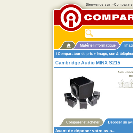
Bienvenue sur i-Comparateu
Matériel informatique
Imag
i-Comparateur de prix
»
Image, son & télépho
Cambridge Audio MINX S215
Nos visite
no
Comparer et acheter
Déposer un avi
Avant de déposer votre avis...