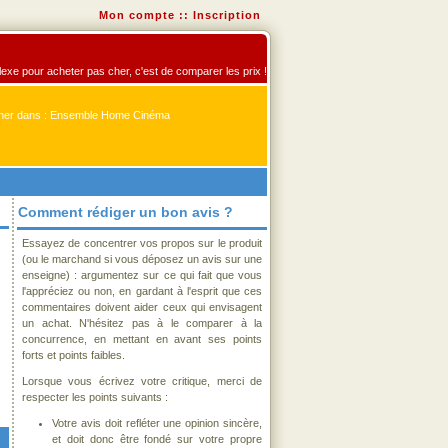
Mon compte
::
Inscription
exe pour acheter pas cher, c'est de comparer les prix !
er dans : Ensemble Home Cinéma
Comment rédiger un bon avis ?
Essayez de concentrer vos propos sur le produit
(ou le marchand si vous déposez un avis sur une
enseigne) : argumentez sur ce qui fait que vous
l'appréciez ou non, en gardant à l'esprit que ces
commentaires doivent aider ceux qui envisagent
un achat. N'hésitez pas à le comparer à la
concurrence, en mettant en avant ses points
forts et points faibles.
Lorsque vous écrivez votre critique, merci de
respecter les points suivants :
Votre avis doit refléter une opinion sincère,
et doit donc être fondé sur votre propre