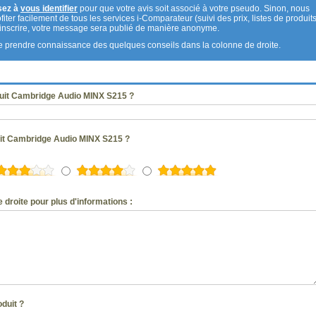
sez à
vous identifier
pour que votre avis soit associé à votre pseudo. Sinon, nous
fiter facilement de tous les services i-Comparateur (suivi des prix, listes de produits
s inscrire, votre message sera publié de manière anonyme.
 de prendre connaissance des quelques conseils dans la colonne de droite.
duit Cambridge Audio MINX S215 ?
uit Cambridge Audio MINX S215 ?
 droite pour plus d'informations :
oduit ?