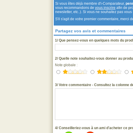
Si vous êtes déjà membre d'i-Comparateur,
pen
vous recommandons de
vous inscrire
afin de pro
newsletter, etc..). Si vous ne souhaitez pas vou
S'il s'agit de votre premier commentaire, merci
Partagez vos avis et commentaires
1/ Que pensez-vous en quelques mots du pro
2/ Quelle note souhaitez-vous donner au prod
Note globale :
3/ Votre commentaire - Consultez la colonne de
4/ Conseilleriez-vous à un ami d'acheter ce pr