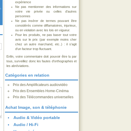
expérience
Ne pas mentionner des informations sur
,
votre vie privée ou celles d'autres
personnes
Ne pas insérer de termes pouvant être
considérés comme diffamatoires, injurieux,
ou en violation avec les lois en vigueur.
Pour les produits, ne pas baser tout votre
avis sur le prix (par exemple moins cher
chez un autre marchand, etc..) : il s'agit
d'un facteur trop fluctuant.
Enfin, votre commentaire doit pouvoir être lu par
tous, surveillez donc les fautes d'orthographes et
les abréviations.
Catégories en relation
Prix des Amplificateurs audiovidéo
Prix des Ensembles Home-Cinéma
Prix des Télécommandes universelles
Achat Image, son & téléphonie
Audio & Vidéo portable
Audio / Hi-Fi