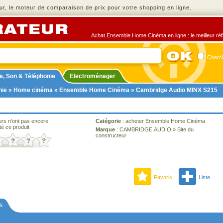
r, le moteur de comparaison de prix pour votre shopping en ligne.
Achat Ensemble Home Cinéma en ligne : le meilleur réfl
Cherch
e, Son & Téléphonie
Electroménager
nie
»
Home cinéma
»
Ensemble Home Cinéma
» Cambridge Audio MINX S215
urs n'ont pas encore
Catégorie
:
acheter Ensemble Home Cinéma
té ce produit
Marque
:
CAMBRIDGE AUDIO
»
Site du
constructeur
Favoris
Liste
s