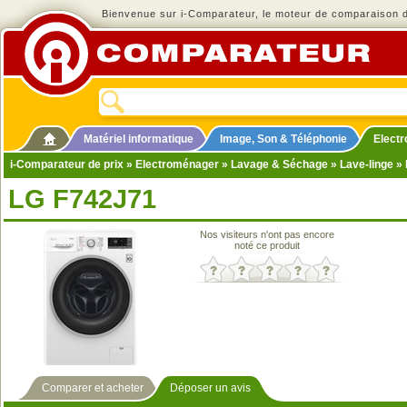
Bienvenue sur i-Comparateur, le moteur de comparaison de
Matériel informatique
Image, Son & Téléphonie
Elect
i-Comparateur de prix
»
Electroménager
»
Lavage & Séchage
»
Lave-linge
» 
LG F742J71
Nos visiteurs n'ont pas encore
noté ce produit
Comparer et acheter
Déposer un avis