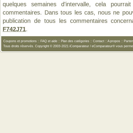
quelques semaines d'intervalle, cela pourrait
commentaires. Dans tous les cas, nous ne pouvo
publication de tous les commentaires concern
F742J71
.
Coupons et promotions
::
FAQ et aide
::
Plan des catégories
::
Contact
::
A propos
::
Parten
Tous droits réservés. Copyright © 2003-2021 iComparateur / eComparateur® vous perme