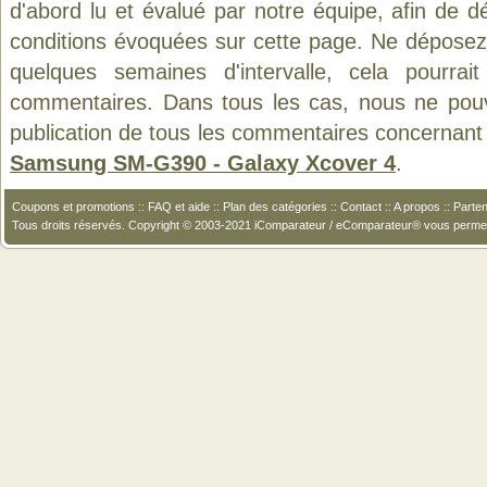
d'abord lu et évalué par notre équipe, afin de d
conditions évoquées sur cette page. Ne déposez 
quelques semaines d'intervalle, cela pourrait
commentaires. Dans tous les cas, nous ne pouvo
publication de tous les commentaires concernant 
Samsung SM-G390 - Galaxy Xcover 4
.
Coupons et promotions
::
FAQ et aide
::
Plan des catégories
::
Contact
::
A propos
::
Parten
Tous droits réservés. Copyright © 2003-2021 iComparateur / eComparateur® vous perme