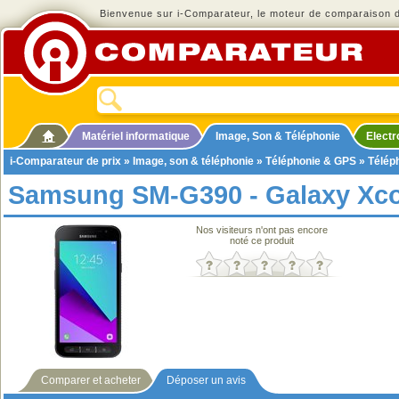
Bienvenue sur i-Comparateur, le moteur de comparaison de
Matériel informatique
Image, Son & Téléphonie
Elect
i-Comparateur de prix
»
Image, son & téléphonie
»
Téléphonie & GPS
»
Télép
Samsung SM-G390 - Galaxy Xco
Nos visiteurs n'ont pas encore
noté ce produit
Comparer et acheter
Déposer un avis