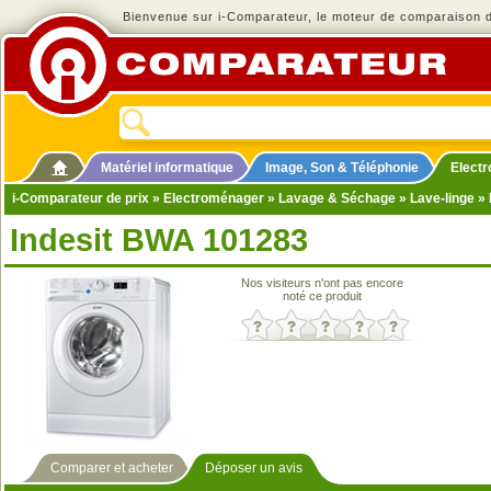
Bienvenue sur i-Comparateur, le moteur de comparaison de
Matériel informatique
Image, Son & Téléphonie
Elect
i-Comparateur de prix
»
Electroménager
»
Lavage & Séchage
»
Lave-linge
» 
Indesit BWA 101283
Nos visiteurs n'ont pas encore
noté ce produit
Comparer et acheter
Déposer un avis