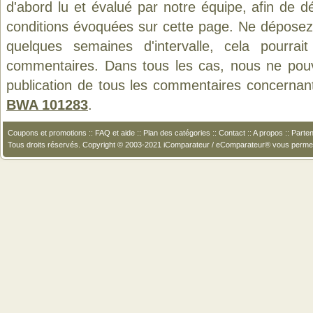
d'abord lu et évalué par notre équipe, afin de d
conditions évoquées sur cette page. Ne déposez 
quelques semaines d'intervalle, cela pourrait
commentaires. Dans tous les cas, nous ne pouvo
publication de tous les commentaires concernan
BWA 101283
.
Coupons et promotions
::
FAQ et aide
::
Plan des catégories
::
Contact
::
A propos
::
Parten
Tous droits réservés. Copyright © 2003-2021 iComparateur / eComparateur® vous perme