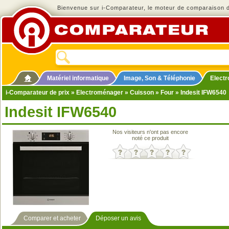
Bienvenue sur i-Comparateur, le moteur de comparaison de
Matériel informatique
Image, Son & Téléphonie
Elect
i-Comparateur de prix
»
Electroménager
»
Cuisson
»
Four
» Indesit IFW6540
Indesit IFW6540
Nos visiteurs n'ont pas encore
noté ce produit
Comparer et acheter
Déposer un avis