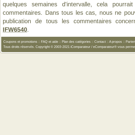
quelques semaines d'intervalle, cela pourrait
commentaires. Dans tous les cas, nous ne pouvo
publication de tous les commentaires concer
IFW6540
.
Coupons et promotions
::
FAQ et aide
::
Plan des catégories
::
Contact
::
A propos
::
Parten
Tous droits réservés. Copyright © 2003-2021 iComparateur / eComparateur® vous perme