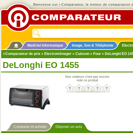
Bienvenue sur i-Comparateur, le moteur de comparaison de
Matériel informatique
Image, Son & Téléphonie
Elect
i-Comparateur de prix
»
Electroménager
»
Cuisson
»
Four
» DeLonghi EO 14
DeLonghi EO 1455
Nos visiteurs n'ont pas encore
noté ce produit
Comparer et acheter
Déposer un avis