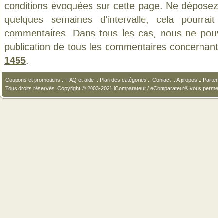
conditions évoquées sur cette page. Ne déposez 
quelques semaines d'intervalle, cela pourrait
commentaires. Dans tous les cas, nous ne pouvo
publication de tous les commentaires concernant
1455
.
Coupons et promotions
::
FAQ et aide
::
Plan des catégories
::
Contact
::
A propos
::
Parten
Tous droits réservés. Copyright © 2003-2021 iComparateur / eComparateur® vous perme