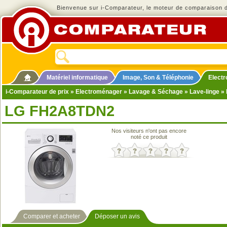
Bienvenue sur i-Comparateur, le moteur de comparaison de
Matériel informatique
Image, Son & Téléphonie
Elect
i-Comparateur de prix
»
Electroménager
»
Lavage & Séchage
»
Lave-linge
» 
LG FH2A8TDN2
Nos visiteurs n'ont pas encore
noté ce produit
Comparer et acheter
Déposer un avis