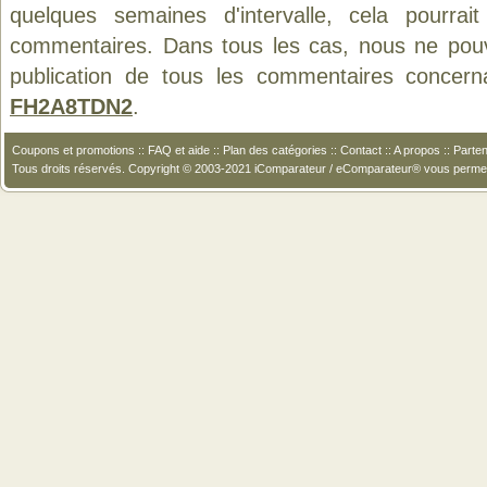
quelques semaines d'intervalle, cela pourrait
commentaires. Dans tous les cas, nous ne pouvo
publication de tous les commentaires concern
FH2A8TDN2
.
Coupons et promotions
::
FAQ et aide
::
Plan des catégories
::
Contact
::
A propos
::
Parten
Tous droits réservés. Copyright © 2003-2021 iComparateur / eComparateur® vous perme