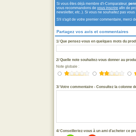
Si vous êtes déjà membre d'i-Comparateur,
pen
vous recommandons de
vous inscrire
afin de pro
newsletter, etc..). Si vous ne souhaitez pas vou
S'il s'agit de votre premier commentaire, merci
Partagez vos avis et commentaires
1/ Que pensez-vous en quelques mots du produi
2/ Quelle note souhaitez-vous donner au produi
Note globale :
3/ Votre commentaire - Consultez la colonne de
4/ Conseilleriez-vous à un ami d'acheter ce pr