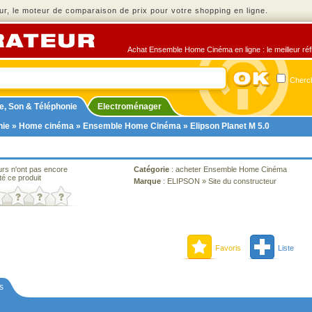
r, le moteur de comparaison de prix pour votre shopping en ligne.
Achat Ensemble Home Cinéma en ligne : le meilleur réfl
Cherch
e, Son & Téléphonie
Electroménager
nie
»
Home cinéma
»
Ensemble Home Cinéma
» Elipson Planet M 5.0
urs n'ont pas encore
Catégorie
:
acheter Ensemble Home Cinéma
té ce produit
Marque
:
ELIPSON
»
Site du constructeur
Favoris
Liste
s