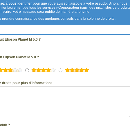
sez à
vous identifier
pour que votre avis soit associé à votre pseudo. Sinon, nous
fiter facilement de tous les services i-Comparateur (suivi des prix, listes de produits
s inscrire, votre message sera publié de manière anonyme.
 de prendre connaissance des quelques conseils dans la colonne de droite.
t Elipson Planet M 5.0 ?
t Elipson Planet M 5.0 ?
 droite pour plus d'informations :
oduit ?