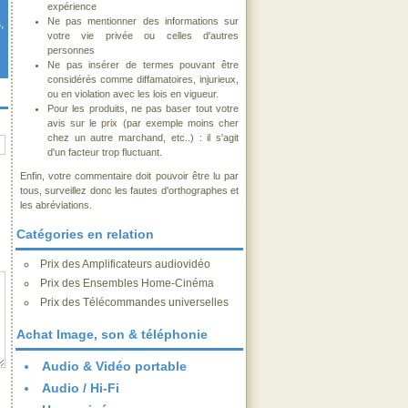
expérience
Ne pas mentionner des informations sur
,
votre vie privée ou celles d'autres
personnes
Ne pas insérer de termes pouvant être
considérés comme diffamatoires, injurieux,
ou en violation avec les lois en vigueur.
Pour les produits, ne pas baser tout votre
avis sur le prix (par exemple moins cher
chez un autre marchand, etc..) : il s'agit
d'un facteur trop fluctuant.
Enfin, votre commentaire doit pouvoir être lu par
tous, surveillez donc les fautes d'orthographes et
les abréviations.
Catégories en relation
Prix des Amplificateurs audiovidéo
Prix des Ensembles Home-Cinéma
Prix des Télécommandes universelles
Achat Image, son & téléphonie
Audio & Vidéo portable
Audio / Hi-Fi