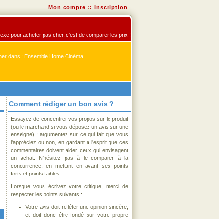
Mon compte
::
Inscription
exe pour acheter pas cher, c'est de comparer les prix !
er dans : Ensemble Home Cinéma
Comment rédiger un bon avis ?
Essayez de concentrer vos propos sur le produit
(ou le marchand si vous déposez un avis sur une
enseigne) : argumentez sur ce qui fait que vous
l'appréciez ou non, en gardant à l'esprit que ces
commentaires doivent aider ceux qui envisagent
un achat. N'hésitez pas à le comparer à la
concurrence, en mettant en avant ses points
forts et points faibles.
Lorsque vous écrivez votre critique, merci de
respecter les points suivants :
Votre avis doit refléter une opinion sincère,
et doit donc être fondé sur votre propre