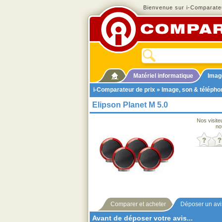
Bienvenue sur i-Comparateu
Matériel informatique
Imag
i-Comparateur de prix
»
Image, son & télépho
Elipson Planet M 5.0
Nos visite
no
Comparer et acheter
Déposer un avi
Avant de déposer votre avis...