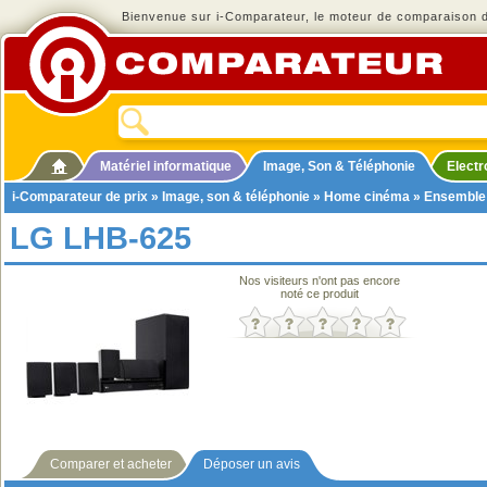
Bienvenue sur i-Comparateur, le moteur de comparaison de
Matériel informatique
Image, Son & Téléphonie
Elect
i-Comparateur de prix
»
Image, son & téléphonie
»
Home cinéma
»
Ensemble
LG LHB-625
Nos visiteurs n'ont pas encore
noté ce produit
Comparer et acheter
Déposer un avis