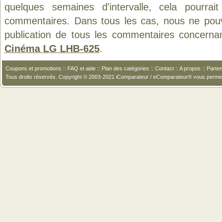
quelques semaines d'intervalle, cela pourrait
commentaires. Dans tous les cas, nous ne pouvo
publication de tous les commentaires concerna
Cinéma LG LHB-625
.
Coupons et promotions
::
FAQ et aide
::
Plan des catégories
::
Contact
::
A propos
::
Parten
Tous droits réservés. Copyright © 2003-2021 iComparateur / eComparateur® vous perme