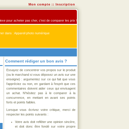
Mon compte
::
Inscription
flexe pour acheter pas cher, c'est de comparer les prix !
er dans : Appareil photo numérique
Comment rédiger un bon avis ?
Essayez de concentrer vos propos sur le produit
(ou le marchand si vous déposez un avis sur une
enseigne) : argumentez sur ce qui fait que vous
l'appréciez ou non, en gardant à l'esprit que ces
commentaires doivent aider ceux qui envisagent
un achat. N'hésitez pas à le comparer à la
concurrence, en mettant en avant ses points
forts et points faibles.
Lorsque vous écrivez votre critique, merci de
respecter les points suivants :
Votre avis doit refléter une opinion sincère,
et doit donc être fondé sur votre propre