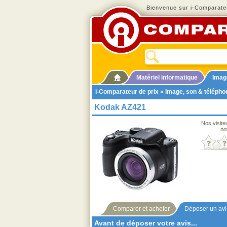
Bienvenue sur i-Comparateu
Matériel informatique
Imag
i-Comparateur de prix
»
Image, son & télépho
Kodak AZ421
Nos visite
no
Comparer et acheter
Déposer un avi
Avant de déposer votre avis...