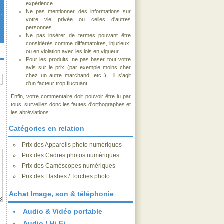
expérience
Ne pas mentionner des informations sur
,
votre vie privée ou celles d'autres
personnes
Ne pas insérer de termes pouvant être
considérés comme diffamatoires, injurieux,
ou en violation avec les lois en vigueur.
Pour les produits, ne pas baser tout votre
avis sur le prix (par exemple moins cher
chez un autre marchand, etc..) : il s'agit
d'un facteur trop fluctuant.
Enfin, votre commentaire doit pouvoir être lu par
tous, surveillez donc les fautes d'orthographes et
les abréviations.
Catégories en relation
Prix des Appareils photo numériques
Prix des Cadres photos numériques
Prix des Caméscopes numériques
Prix des Flashes / Torches photo
Achat Image, son & téléphonie
Audio & Vidéo portable
Audio / Hi-Fi