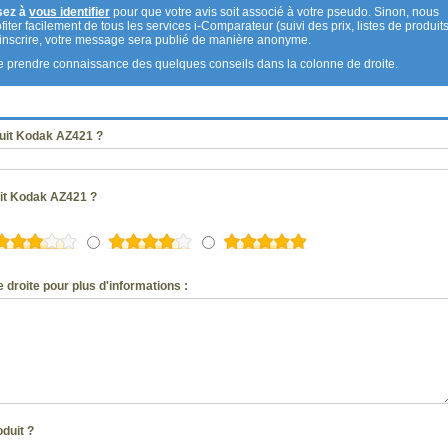
sez à
vous identifier
pour que votre avis soit associé à votre pseudo. Sinon, nous
fiter facilement de tous les services i-Comparateur (suivi des prix, listes de produits
s inscrire, votre message sera publié de manière anonyme.
 de prendre connaissance des quelques conseils dans la colonne de droite.
uit Kodak AZ421 ?
uit Kodak AZ421 ?
 droite pour plus d'informations :
oduit ?