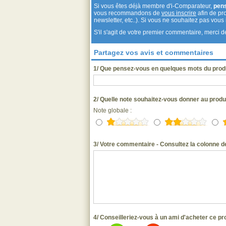
Si vous êtes déjà membre d'i-Comparateur,
pen
vous recommandons de
vous inscrire
afin de pro
newsletter, etc..). Si vous ne souhaitez pas vou
S'il s'agit de votre premier commentaire, merci
Partagez vos avis et commentaires
1/ Que pensez-vous en quelques mots du prod
2/ Quelle note souhaitez-vous donner au prod
Note globale :
3/ Votre commentaire - Consultez la colonne de
4/ Conseilleriez-vous à un ami d'acheter ce pr