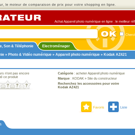
r, le moteur de comparaison de prix pour votre shopping en ligne.
Achat Appareil photo numérique en ligne : le meilleur ré
Cherch
e, Son & Téléphonie
Electroménager
nie
»
Photo & Vidéo numérique
»
Appareil photo numérique
» Kodak AZ421
urs n'ont pas encore
Catégorie
:
acheter Appareil photo numérique
té ce produit
Marque
:
KODAK
»
Site du constructeur
Recherchez les accessoires pour votre
Kodak AZ421
Favoris
Liste
s