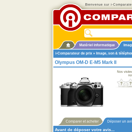
Bienvenue sur i-Comparateu
Matériel informatique
Imag
i-Comparateur de prix
»
Image, son & télépho
Olympus OM-D E-M5 Mark II
Nos visite
no
Comparer et acheter
Déposer un avi
Avant de déposer votre avis...