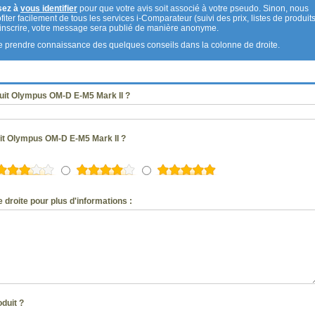
sez à
vous identifier
pour que votre avis soit associé à votre pseudo. Sinon, nous
fiter facilement de tous les services i-Comparateur (suivi des prix, listes de produits
s inscrire, votre message sera publié de manière anonyme.
 de prendre connaissance des quelques conseils dans la colonne de droite.
uit Olympus OM-D E-M5 Mark II ?
uit Olympus OM-D E-M5 Mark II ?
 droite pour plus d'informations :
oduit ?