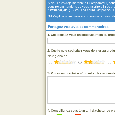
Si vous êtes déjà membre d'i-Comparateur,
pen
vous recommandons de
vous inscrire
afin de pro
newsletter, etc..). Si vous ne souhaitez pas vou
S'il s'agit de votre premier commentaire, merci
Partagez vos avis et commentaires
1/ Que pensez-vous en quelques mots du prod
2/ Quelle note souhaitez-vous donner au prod
Note globale :
3/ Votre commentaire - Consultez la colonne de
4/ Conseilleriez-vous à un ami d'acheter ce pr