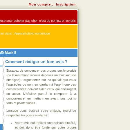
Mon compte
::
Inscription
flexe pour acheter pas cher, c'est de comparer les prix !
er dans : Appareil photo numérique
5 Mark II
Comment rédiger un bon avis ?
Essayez de concentrer vos propos sur le produit
(ou le marchand si vous déposez un avis sur une
enseigne) : argumentez sur ce qui fait que vous
l'appréciez ou non, en gardant à l'esprit que ces
commentaires doivent aider ceux qui envisagent
un achat. N'hésitez pas à le comparer à la
concurrence, en mettant en avant ses points
forts et points faibles.
Lorsque vous écrivez votre critique, merci de
respecter les points suivants :
Votre avis doit refléter une opinion sincère,
et doit donc être fondé sur votre propre