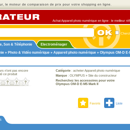
r, le moteur de comparaison de prix pour votre shopping en ligne.
Achat Appareil photo numérique en ligne : le meilleur ré
Cherch
e, Son & Téléphonie
Electroménager
nie
»
Photo & Vidéo numérique
»
Appareil photo numérique
» Olympus OM-D E-M
urs n'ont pas encore
Catégorie
:
acheter Appareil photo numérique
té ce produit
Marque
:
OLYMPUS
»
Site du constructeur
Recherchez les accessoires pour votre
Olympus OM-D E-M5 Mark II
Favoris
Liste
s