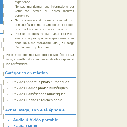
expérience
Ne pas mentionner des informations sur
,
votre vie privée ou celles d'autres
personnes
Ne pas insérer de termes pouvant être
considérés comme diffamatoires, injurieux,
ou en violation avec les lois en vigueur.
Pour les produits, ne pas baser tout votre
avis sur le prix (par exemple moins cher
chez un autre marchand, etc..) : il s'agit
d'un facteur trop fluctuant.
Enfin, votre commentaire doit pouvoir être lu par
tous, surveillez donc les fautes d'orthographes et
les abréviations.
Catégories en relation
Prix des Appareils photo numériques
Prix des Cadres photos numériques
Prix des Caméscopes numériques
Prix des Flashes / Torches photo
Achat Image, son & téléphonie
Audio & Vidéo portable
Audio / Hi-Fi