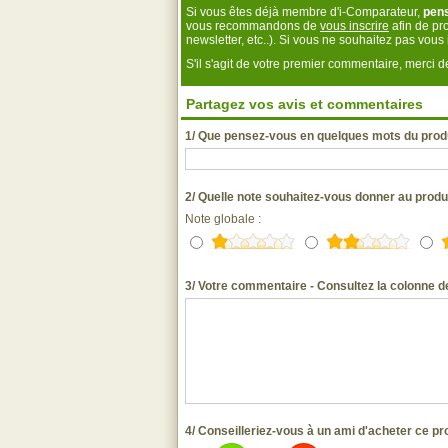
Si vous êtes déjà membre d'i-Comparateur,
pen
vous recommandons de
vous inscrire
afin de pro
newsletter, etc..). Si vous ne souhaitez pas vou
S'il s'agit de votre premier commentaire, merci
Partagez vos avis et commentaires
1/ Que pensez-vous en quelques mots du prod
2/ Quelle note souhaitez-vous donner au prod
Note globale :
3/ Votre commentaire - Consultez la colonne de
4/ Conseilleriez-vous à un ami d'acheter ce pr