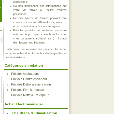
expérience
Ne pas mentionner des informations sur
,
votre vie privée ou celles d'autres
personnes
Ne pas insérer de termes pouvant être
considérés comme diffamatoires, injurieux,
ou en violation avec les lois en vigueur.
Pour les produits, ne pas baser tout votre
avis sur le prix (par exemple moins cher
chez un autre marchand, etc..) : il s'agit
d'un facteur trop fluctuant.
Enfin, votre commentaire doit pouvoir être lu par
tous, surveillez donc les fautes d'orthographes et
les abréviations.
Catégories en relation
Prix des Aspirateurs
Prix des Centrales vapeur
Prix des Défroisseurs à main
Prix des Fers à repasser
Prix des Nettoyeurs vapeur
Achat Electroménager
Chauffage & Climatisation