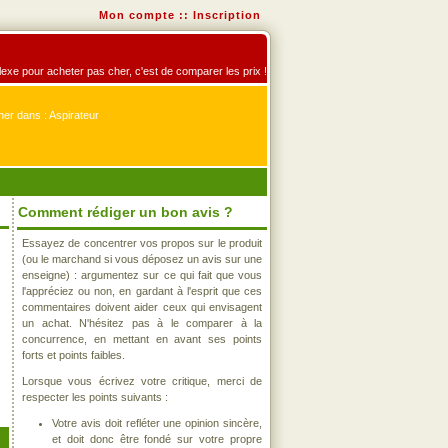
Mon compte
::
Inscription
éflexe pour acheter pas cher, c'est de comparer les prix !
er dans : Aspirateur
Comment rédiger un bon avis ?
Essayez de concentrer vos propos sur le produit
(ou le marchand si vous déposez un avis sur une
enseigne) : argumentez sur ce qui fait que vous
l'appréciez ou non, en gardant à l'esprit que ces
commentaires doivent aider ceux qui envisagent
un achat. N'hésitez pas à le comparer à la
concurrence, en mettant en avant ses points
forts et points faibles.
Lorsque vous écrivez votre critique, merci de
respecter les points suivants :
Votre avis doit refléter une opinion sincère,
et doit donc être fondé sur votre propre