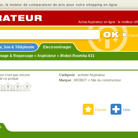
r, le moteur de comparaison de prix pour votre shopping en ligne.
Achat Aspirateur en ligne : le meilleur r
Cherch
e, Son & Téléphonie
Electroménager
nage & Repassage
»
Aspirateur
» iRobot Roomba 631
urs n'ont pas encore
Catégorie
:
acheter Aspirateur
té ce produit
Marque
:
IROBOT
»
Site du constructeur
Favoris
Liste
s