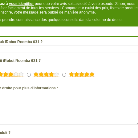
sez à
vous identifier
pour que votre avis soit associé à votre pseudo. Sinon, nous
fiter facilement de tous les services i-Comparateur (suivi des prix, listes de produits
s inscrire, votre message sera publié de manière anonyme.
 de prendre connaissance des quelques conseils dans la colonne de droite.
uit iRobot Roomba 631 ?
uit iRobot Roomba 631 ?
 droite pour plus d'informations :
oduit ?