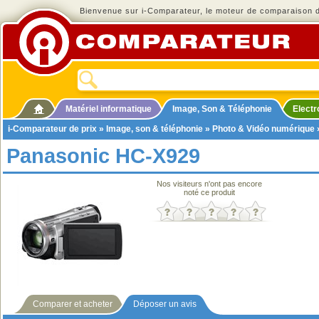
Bienvenue sur i-Comparateur, le moteur de comparaison de
Matériel informatique
Image, Son & Téléphonie
Elect
i-Comparateur de prix
»
Image, son & téléphonie
»
Photo & Vidéo numérique
Panasonic HC-X929
Nos visiteurs n'ont pas encore
noté ce produit
Comparer et acheter
Déposer un avis