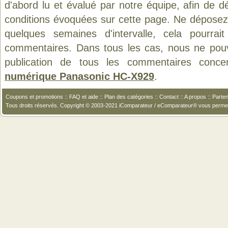
d'abord lu et évalué par notre équipe, afin de d
conditions évoquées sur cette page. Ne déposez 
quelques semaines d'intervalle, cela pourrait
commentaires. Dans tous les cas, nous ne pouvo
publication de tous les commentaires conce
numérique Panasonic HC-X929
.
Coupons et promotions
::
FAQ et aide
::
Plan des catégories
::
Contact
::
A propos
::
Parten
Tous droits réservés. Copyright © 2003-2021 iComparateur / eComparateur® vous perme