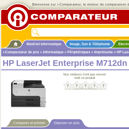
Bienvenue sur i-Comparateur, le moteur de comparaison de
Matériel informatique
Image, Son & Téléphonie
Elect
i-Comparateur de prix
»
Informatique
»
Périphériques
»
Imprimante
» HP Las
HP LaserJet Enterprise M712dn
Nos visiteurs n'ont pas encore
noté ce produit
Comparer et acheter
Déposer un avis