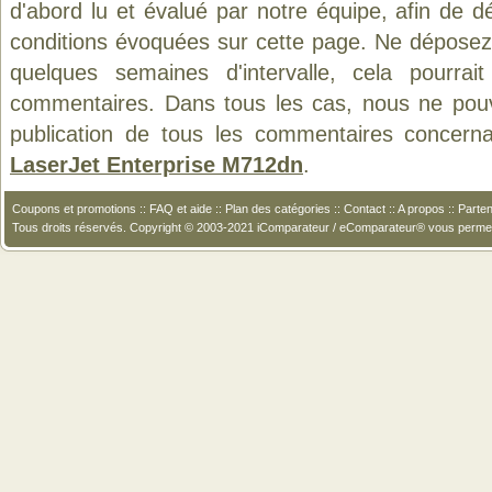
d'abord lu et évalué par notre équipe, afin de d
conditions évoquées sur cette page. Ne déposez 
quelques semaines d'intervalle, cela pourrait
commentaires. Dans tous les cas, nous ne pouvo
publication de tous les commentaires concern
LaserJet Enterprise M712dn
.
Coupons et promotions
::
FAQ et aide
::
Plan des catégories
::
Contact
::
A propos
::
Parten
Tous droits réservés. Copyright © 2003-2021 iComparateur / eComparateur® vous perme