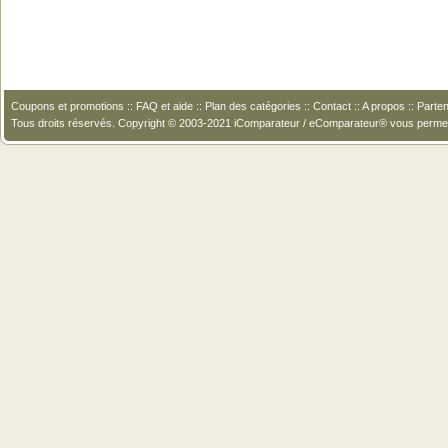
Coupons et promotions
::
FAQ et aide
::
Plan des catégories
::
Contact
::
A propos
::
Parten
Tous droits réservés. Copyright © 2003-2021 iComparateur / eComparateur® vous perme