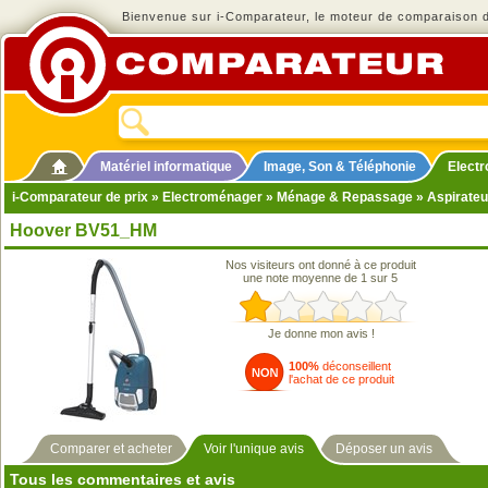
Bienvenue sur i-Comparateur, le moteur de comparaison de
Matériel informatique
Image, Son & Téléphonie
Elect
i-Comparateur de prix
»
Electroménager
»
Ménage & Repassage
»
Aspirateu
Hoover BV51_HM
Nos visiteurs ont donné à ce produit
une note moyenne de 1 sur 5
Je donne mon avis !
100%
déconseillent
l'achat de ce produit
Comparer et acheter
Voir l'unique avis
Déposer un avis
Tous les commentaires et avis