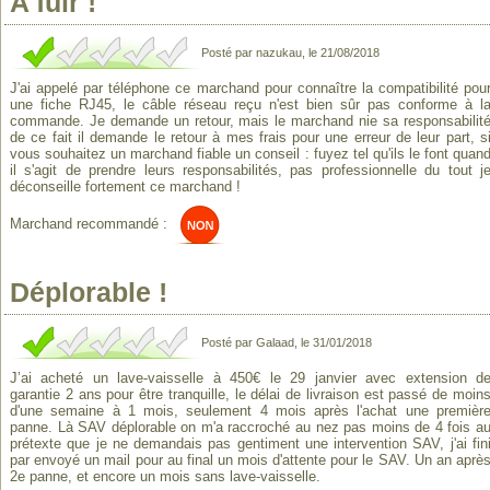
A fuir !
Posté par nazukau, le 21/08/2018
J'ai appelé par téléphone ce marchand pour connaître la compatibilité pou
une fiche RJ45, le câble réseau reçu n'est bien sûr pas conforme à l
commande. Je demande un retour, mais le marchand nie sa responsabilit
de ce fait il demande le retour à mes frais pour une erreur de leur part, s
vous souhaitez un marchand fiable un conseil : fuyez tel qu'ils le font quan
il s'agit de prendre leurs responsabilités, pas professionnelle du tout j
déconseille fortement ce marchand !
Marchand recommandé :
Déplorable !
Posté par Galaad, le 31/01/2018
J’ai acheté un lave-vaisselle à 450€ le 29 janvier avec extension d
garantie 2 ans pour être tranquille, le délai de livraison est passé de moin
d'une semaine à 1 mois, seulement 4 mois après l'achat une premièr
panne. Là SAV déplorable on m'a raccroché au nez pas moins de 4 fois a
prétexte que je ne demandais pas gentiment une intervention SAV, j'ai fin
par envoyé un mail pour au final un mois d'attente pour le SAV. Un an aprè
2e panne, et encore un mois sans lave-vaisselle.