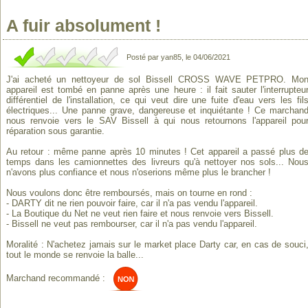
A fuir absolument !
Posté par yan85, le 04/06/2021
J'ai acheté un nettoyeur de sol Bissell CROSS WAVE PETPRO. Mo
appareil est tombé en panne après une heure : il fait sauter l'interrupteu
différentiel de l'installation, ce qui veut dire une fuite d'eau vers les fil
électriques... Une panne grave, dangereuse et inquiétante ! Ce marchan
nous renvoie vers le SAV Bissell à qui nous retournons l'appareil pou
réparation sous garantie.
Au retour : même panne après 10 minutes ! Cet appareil a passé plus d
temps dans les camionnettes des livreurs qu'à nettoyer nos sols... Nou
n'avons plus confiance et nous n'oserions même plus le brancher !
Nous voulons donc être remboursés, mais on tourne en rond :
- DARTY dit ne rien pouvoir faire, car il n'a pas vendu l'appareil.
- La Boutique du Net ne veut rien faire et nous renvoie vers Bissell.
- Bissell ne veut pas rembourser, car il n'a pas vendu l'appareil.
Moralité : N'achetez jamais sur le market place Darty car, en cas de souci
tout le monde se renvoie la balle...
Marchand recommandé :