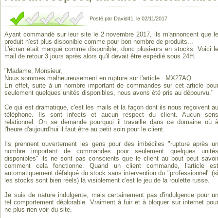
Posté par David41, le 02/11/2017
Ayant commandé sur leur site le 2 novembre 2017, ils m'annoncent que l
produit n'est plus disponible comme pour bon nombre de produits...
L'écran était marqué comme disponible, donc plusieurs en stocks. Voici l
mail de retour 3 jours après alors qu'il devait être expédié sous 24H.
"Madame, Monsieur,
Nous sommes malheureusement en rupture sur l'article : MX27AQ .
En effet, suite à un nombre important de commandes sur cet article pou
seulement quelques unités disponibles, nous avons été pris au dépourvu."
Ce qui est dramatique, c'est les mails et la façon dont ils nous reçoivent a
téléphone. Ils sont infects et aucun respect du client. Aucun sen
relationnel. On se demande pourquoi il travaille dans ce domaine où 
l'heure d'aujourd'hui il faut être au petit soin pour le client.
Ils prennent ouvertement les gens pour des imbéciles "rupture après u
nombre important de commandes pour seulement quelques unité
disponibles" ils ne sont pas conscients que le client au bout peut savoi
comment cela fonctionne. Quand un client commande, l'article es
automatiquement défalqué du stock sans intervention du "professionnel" (s
les stocks sont bien réels) là visiblement c'est le jeu de la roulette russe.
Je suis de nature indulgente, mais certainement pas d'indulgence pour u
tel comportement déplorable. Vraiment à fuir et à bloquer sur internet pou
ne plus rien voir du site.