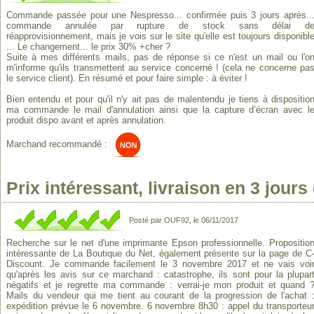
Commande passée pour une Nespresso... confirmée puis 3 jours après..
commande annulée par rupture de stock sans délai d
réapprovisionnement, mais je vois sur le site qu'elle est toujours disponibl
... Le changement... le prix 30% +cher ?
Suite à mes différents mails, pas de réponse si ce n'est un mail ou l'o
m'informe qu'ils transmettent au service concerné ! (cela ne concerne pa
le service client). En résumé et pour faire simple : à éviter !
Bien entendu et pour qu'il n'y ait pas de malentendu je tiens à dispositio
ma commande le mail d'annulation ainsi que la capture d’écran avec l
produit dispo avant et après annulation.
Marchand recommandé :
Prix intéressant, livraison en 3 jour
Posté par OUF92, le 06/11/2017
Recherche sur le net d'une imprimante Epson professionnelle. Propositio
intéressante de La Boutique du Net, également présente sur la page de C
Discount. Je commande facilement le 3 novembre 2017 et ne vais voi
qu'après les avis sur ce marchand : catastrophe, ils sont pour la plupar
négatifs et je regrette ma commande : verrai-je mon produit et quand 
Mails du vendeur qui me tient au courant de la progression de l'achat 
expédition prévue le 6 novembre. 6 novembre 8h30 : appel du transporteu