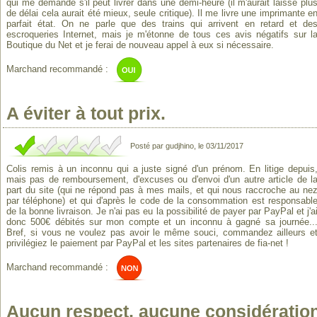
qui me demande s'il peut livrer dans une demi-heure (il m'aurait laissé plu
de délai cela aurait été mieux, seule critique). Il me livre une imprimante e
parfait état. On ne parle que des trains qui arrivent en retard et de
escroqueries Internet, mais je m'étonne de tous ces avis négatifs sur l
Boutique du Net et je ferai de nouveau appel à eux si nécessaire.
Marchand recommandé :
A éviter à tout prix.
Posté par gudjhino, le 03/11/2017
Colis remis à un inconnu qui a juste signé d'un prénom. En litige depuis
mais pas de remboursement, d'excuses ou d'envoi d'un autre article de l
part du site (qui ne répond pas à mes mails, et qui nous raccroche au ne
par téléphone) et qui d'après le code de la consommation est responsabl
de la bonne livraison. Je n'ai pas eu la possibilité de payer par PayPal et j'a
donc 500€ débités sur mon compte et un inconnu à gagné sa journée..
Bref, si vous ne voulez pas avoir le même souci, commandez ailleurs e
privilégiez le paiement par PayPal et les sites partenaires de fia-net !
Marchand recommandé :
Aucun respect, aucune considération 