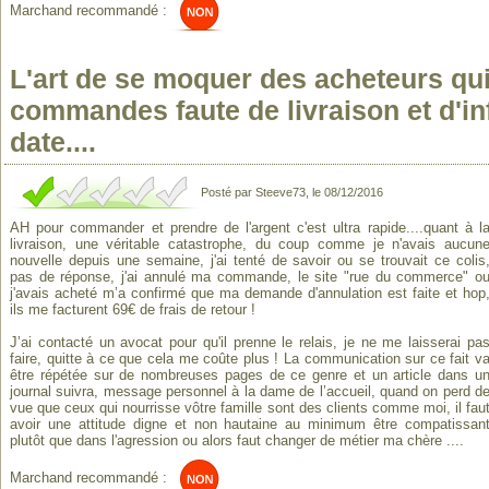
Marchand recommandé :
L'art de se moquer des acheteurs qui
commandes faute de livraison et d'i
date....
Posté par Steeve73, le 08/12/2016
AH pour commander et prendre de l'argent c'est ultra rapide....quant à l
livraison, une véritable catastrophe, du coup comme je n'avais aucun
nouvelle depuis une semaine, j'ai tenté de savoir ou se trouvait ce colis
pas de réponse, j'ai annulé ma commande, le site "rue du commerce" o
j'avais acheté m’a confirmé que ma demande d'annulation est faite et hop
ils me facturent 69€ de frais de retour !
J’ai contacté un avocat pour qu'il prenne le relais, je ne me laisserai pa
faire, quitte à ce que cela me coûte plus ! La communication sur ce fait v
être répétée sur de nombreuses pages de ce genre et un article dans u
journal suivra, message personnel à la dame de l’accueil, quand on perd d
vue que ceux qui nourrisse vôtre famille sont des clients comme moi, il fau
avoir une attitude digne et non hautaine au minimum être compatissan
plutôt que dans l'agression ou alors faut changer de métier ma chère ....
Marchand recommandé :