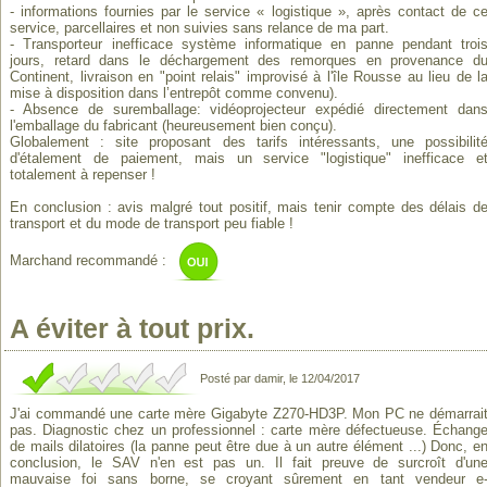
- informations fournies par le service « logistique », après contact de c
service, parcellaires et non suivies sans relance de ma part.
- Transporteur inefficace système informatique en panne pendant troi
jours, retard dans le déchargement des remorques en provenance d
Continent, livraison en "point relais" improvisé à l'île Rousse au lieu de l
mise à disposition dans l’entrepôt comme convenu).
- Absence de suremballage: vidéoprojecteur expédié directement dan
l'emballage du fabricant (heureusement bien conçu).
Globalement : site proposant des tarifs intéressants, une possibilit
d'étalement de paiement, mais un service "logistique" inefficace e
totalement à repenser !
En conclusion : avis malgré tout positif, mais tenir compte des délais d
transport et du mode de transport peu fiable !
Marchand recommandé :
A éviter à tout prix.
Posté par damir, le 12/04/2017
J'ai commandé une carte mère Gigabyte Z270-HD3P. Mon PC ne démarrai
pas. Diagnostic chez un professionnel : carte mère défectueuse. Échang
de mails dilatoires (la panne peut être due à un autre élément ...) Donc, e
conclusion, le SAV n'en est pas un. Il fait preuve de surcroît d'un
mauvaise foi sans borne, se croyant sûrement en tant vendeur e