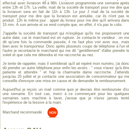
effectué avec livraison 48 à 96h. Livraison programmée une semaine aprè
entre 13h et 17h. La veille, mail de la société de transport pour me dire qu
la livraison sera en fait de 11h à 13h. Le jour J mail de la société d
transport pour me dire que la livraison est annulée, car ils n'ont pas l
produit. 12h le même jour : appel du livreur pour me dire qu'il arrivera dan
15 min. À son arrivée et se rend compte que, en effet, il n'a pas le colis.
J'appelle la société de transport qui m'explique qu'ils me proposeront un
autre date, car le marchand est en rupture. Je contacte le vendeur : on m
dit qu’une fois la commande passée, il ne faut plus voir avec eux, mai
bien avec le transporteur. Donc après plusieurs coups de téléphone à l'un e
l'autre je recontacte le marchand qui me dit "gentillement" d'aller prendre l
soleil et que cela me détendra et me raccroche au nez.
Je tente de rappeler, mais il semblerait qu'il ait repéré mon numéro, j'ai don
dû prendre un autre téléphone pour enfin les avoirs : " vous n'avez qu'à êtr
patiente et attendre " et hop la charmante dame raccroche. J'attend
jusqu'au 25 juillet et je contacte une association de consommateur qui m
conseille d'envoyer une mise en cause et de demander le remboursement.
Aujourd'hui je reçois un mail comme quoi je devrais être remboursée d'ic
une semaine. En tout cas, merci à ce commerçant pour les quelque
semaines sans machine à laver, j'avoue que je n'avez jamais tent
l'expérience de la lessive à la main.
Marchand recommandé :