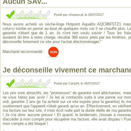
Aucun SAV...
Posté par chepascal, le 26/07/2017
Nous avons acheté un sèche-linge Hotpoint Aqualtis AQC9BF5TZ1 mai
celui-ci tombe en panne au bout de quelques mois car il ne chauffe plus. L
garantie n'étant que de 1 an, ils n'ont rien voulu savoir ! Tous les frai
auraient dû être à notre charge, résultat 366 euros jetés par les fenêtres, j
déconseille fortement ce site pour l'achat électroménager."
Marchand recommandé :
Je déconseille vivement ce marchand
Posté par Cara34, le 26/07/2017
Les prix sont attractifs, les ''promesses'' de garantie sont alléchantes, mai
ne vous faites pas avoir ! Je les ai contactés suite à une panne sur mo
ordi, garantie 2 ans (je l'ai acheté sur ce site exprès pour la garantie) ils m
soutiennent que l'appareil n'était garanti qu'un an. Effectivement, en vérifian
ma facture sur leur site, il n'est écrit nulle part la durée réelle de ma garanti
! Je n'ai donc aucune preuve ! Et quand, le lendemain, j'essaie à nouvea
d'accéder à mon compte pour récupérer ma facture, elle avait disparu ! Pui
mon compte a été bloqué !