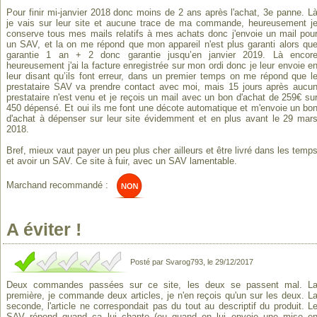
Pour finir mi-janvier 2018 donc moins de 2 ans après l'achat, 3e panne. L
je vais sur leur site et aucune trace de ma commande, heureusement j
conserve tous mes mails relatifs à mes achats donc j'envoie un mail pou
un SAV, et la on me répond que mon appareil n'est plus garanti alors qu
garantie 1 an + 2 donc garantie jusqu’en janvier 2019. Là encor
heureusement j'ai la facture enregistrée sur mon ordi donc je leur envoie e
leur disant qu’ils font erreur, dans un premier temps on me répond que l
prestataire SAV va prendre contact avec moi, mais 15 jours après aucu
prestataire n'est venu et je reçois un mail avec un bon d'achat de 259€ su
450 dépensé. Et oui ils me font une décote automatique et m'envoie un bo
d'achat à dépenser sur leur site évidemment et en plus avant le 29 mar
2018.
Bref, mieux vaut payer un peu plus cher ailleurs et être livré dans les temp
et avoir un SAV. Ce site à fuir, avec un SAV lamentable.
Marchand recommandé :
A éviter !
Posté par Svarog793, le 29/12/2017
Deux commandes passées sur ce site, les deux se passent mal. L
première, je commande deux articles, je n'en reçois qu'un sur les deux. L
seconde, l'article ne correspondait pas du tout au descriptif du produit. L
SAV répond quand ça lui chante (ou quand on lui envoie une mise e