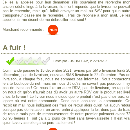
Je les ai appelés pour leur demander s'ils pouvaient me reprendre mo
ancien sèche-linge à la livraison, ils m'ont répondu que le livreur ne pouvai
pas le reprendre, mais qu'il fallait envoyer un mail au SAV pour qu'un autr
transporteur passe me le reprendre... Pas de réponse à mon mail. Je le
appelle, ils me disent de me débrouiller tout seul !
Marchand recommandé :
A fuir !
Posté par JUSTINECAM, le 22/12/2021
Commande passée le 15 décembre 2021, avisés par SMS livraison lundi 2
décembre, pas de livraison, nouveau SMS livraison le 22 décembre. Pas d
livraison, à chaque fois, nous ne sommes pas informés. Nous contacton
le site boutique du net, mais on nous dit qu'ils ne savent pas pourquoi il n'
pas de livraison ! On nous fixe un autre RDV, pas de livraison, on rappell
on nous dit qu'on n'aurait pas dû avoir un autre RDV car le produit est livr
chez le livreur ! Le livreur nous indique que le produit n'est pas chez eux, o
ignore où est notre commande. Donc nous annulons la commande. O
reçoit un mail nous indiquant des frais de retour alors qu'on n'a aucun retou
puisque pas de livraison, on arrive enfin à appliquer la loi, donc pas de frai
de retour, mais pas de remboursement de notre premier paiement avant 7
ou 96 heures ! Tout ça à 2 jours de Noël sans lave-vaisselle ! Il est vra
qu'un lave-vaisselle ça se perd facilement !