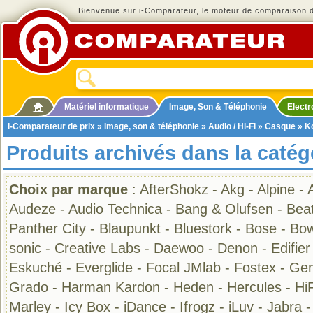
Bienvenue sur i-Comparateur, le moteur de comparaison de
Matériel informatique
Image, Son & Téléphonie
Elect
i-Comparateur de prix
»
Image, son & téléphonie
»
Audio / Hi-Fi
»
Casque
» K
Produits archivés dans la caté
Choix par marque
:
AfterShokz
-
Akg
-
Alpine
-
Audeze
-
Audio Technica
-
Bang & Olufsen
-
Bea
Panther City
-
Blaupunkt
-
Bluestork
-
Bose
-
Bow
sonic
-
Creative Labs
-
Daewoo
-
Denon
-
Edifier
Eskuché
-
Everglide
-
Focal JMlab
-
Fostex
-
Gem
Grado
-
Harman Kardon
-
Heden
-
Hercules
-
Hi
Marley
-
Icy Box
-
iDance
-
Ifrogz
-
iLuv
-
Jabra