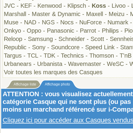
JVC
-
KEF
-
Kenwood
-
Klipsch
-
Koss
-
Livoo
-
Marshall
-
Master & Dynamic
-
Maxell
-
Meizu
-
Muse
-
NAD
-
NGS
-
Nocs
-
NuForce
-
Numark
Onkyo
-
Oppo
-
Panasonic
-
Parrot
-
Philips
-
Pi
Reloop
-
Samsung
-
Schneider
-
Scott
-
Sennhei
Republic
-
Sony
-
Soundcore
-
Speed Link
-
Stan
Targus
-
TCL
-
TDK
-
Technics
-
Thomson
-
T'nB
Urbanears
-
Urbanista
-
Wavemaster
-
WeSC
-
W
Voir toutes les marques des Casques
Affichage liste
Affichage photo
ATTENTION : vous visualisez actuellement 
catégorie Casque qui ne sont plus (ou pas
moins un marchand référencé sur i-Compa
Cliquez ici pour accéder aux Casques vendu