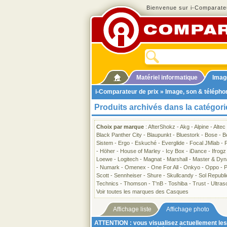
Bienvenue sur i-Comparateu
Matériel informatique
Imag
i-Comparateur de prix
»
Image, son & télépho
Produits archivés dans la catégor
Choix par marque
:
AfterShokz
-
Akg
-
Alpine
-
Altec
Black Panther City
-
Blaupunkt
-
Bluestork
-
Bose
-
B
Sistem
-
Ergo
-
Eskuché
-
Everglide
-
Focal JMlab
-
-
Höher
-
House of Marley
-
Icy Box
-
iDance
-
Ifrogz
Loewe
-
Logitech
-
Magnat
-
Marshall
-
Master & Dyn
-
Numark
-
Omenex
-
One For All
-
Onkyo
-
Oppo
-
P
Scott
-
Sennheiser
-
Shure
-
Skullcandy
-
Sol Republi
Technics
-
Thomson
-
T'nB
-
Toshiba
-
Trust
-
Ultras
Voir toutes les marques des Casques
Affichage liste
Affichage photo
ATTENTION : vous visualisez actuellement les 