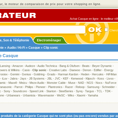
r, le moteur de comparaison de prix pour votre shopping en ligne.
Achat Casque en ligne : le meilleur ré
Cherch
e, Son & Téléphonie
Electroménager
nie
»
Audio / Hi-Fi
»
Casque
» Clip sonic
ie Casque
 Lansing
-
Amazon
-
Audeze
-
Audio Technica
-
Bang & Olufsen
-
Beats
-
Beyer Dynamic
-
owers & Wilkins
-
Casio
-
Clip sonic
-
Creative Labs
-
Daewoo
-
Denon
-
Edifier
-
Energy
Fostex
-
Gemini
-
Genius
-
Goldring
-
Grado
-
Harman Kardon
-
Heden
-
Hercules
-
HiFiMan
-
iLuv
-
Jabra
-
Jays
-
JB Systems
-
JBL
-
JVC
-
KEF
-
Kenwood
-
Klipsch
-
Koss
-
Livoo
-
amic
-
Maxell
-
Meizu
-
Meze Audio
-
Monster Cable
-
Muse
-
NAD
-
NGS
-
Nocs
-
NuForce
anasonic
-
Parrot
-
Philips
-
Pioneer
-
Plantronics
-
Razer
-
Reloop
-
Samsung
-
Schneider
-
c
-
Sony
-
Soundcore
-
Speed Link
-
Stanton
-
SteelSeries
-
Synq
-
Targus
-
TCL
-
TDK
-
one
-
Urbanears
-
Urbanista
-
Wavemaster
-
WeSC
-
Wiko
-
Xiaomi
-
Yamaha
produits de la catégorie Casque qui ne sont plus (ou pas encore) vendus par a