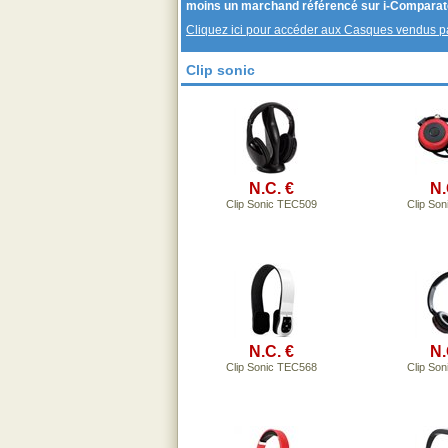
moins un marchand référencé sur i-Comparat
Cliquez ici pour accéder aux Casques vendus 
Clip sonic
N.C. €
N.
Clip Sonic TEC509
Clip So
N.C. €
N.
Clip Sonic TEC568
Clip So