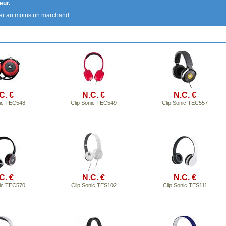
eur.
par au moins un marchand
C. €
N.C. €
N.C. €
nic TEC548
Clip Sonic TEC549
Clip Sonic TEC557
C. €
N.C. €
N.C. €
nic TEC570
Clip Sonic TES102
Clip Sonic TES111