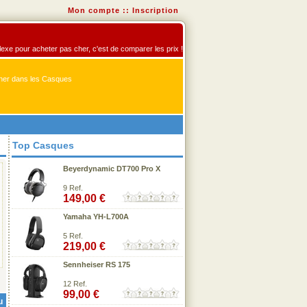
Mon compte
::
Inscription
flexe pour acheter pas cher, c'est de comparer les prix !
er dans les Casques
Top Casques
Beyerdynamic DT700 Pro X
9 Ref.
149,00 €
Yamaha YH-L700A
5 Ref.
219,00 €
Sennheiser RS 175
12 Ref.
99,00 €
u