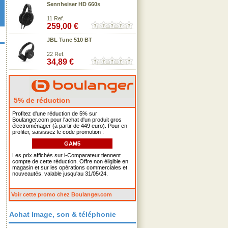
Sennheiser HD 660s
11 Ref.
259,00 €
JBL Tune 510 BT
22 Ref.
34,89 €
5% de réduction
Profitez d'une réduction de 5% sur
Boulanger.com pour l'achat d'un produit gros
électroménager (à partir de 449 euro). Pour en
profiter, saisissez le code promotion :
GAM5
Les prix affichés sur i-Comparateur tiennent
compte de cette réduction. Offre non éligible en
magasin et sur les opérations commerciales et
nouveautés, valable jusqu'au 31/05/24.
Voir cette promo chez Boulanger.com
Achat Image, son & téléphonie