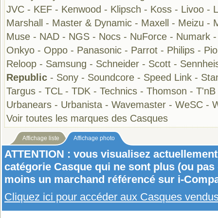
JVC
-
KEF
-
Kenwood
-
Klipsch
-
Koss
-
Livoo
-
Marshall
-
Master & Dynamic
-
Maxell
-
Meizu
-
Muse
-
NAD
-
NGS
-
Nocs
-
NuForce
-
Numark
Onkyo
-
Oppo
-
Panasonic
-
Parrot
-
Philips
-
Pi
Reloop
-
Samsung
-
Schneider
-
Scott
-
Sennhei
Republic
-
Sony
-
Soundcore
-
Speed Link
-
Sta
Targus
-
TCL
-
TDK
-
Technics
-
Thomson
-
T'nB
Urbanears
-
Urbanista
-
Wavemaster
-
WeSC
-
W
Voir toutes les marques des Casques
Affichage liste
Affichage photo
ATTENTION : vous visualisez actuellement 
catégorie Casque qui ne sont plus (ou pas
moins un marchand référencé sur i-Compa
Cliquez ici pour accéder aux Casques vendu