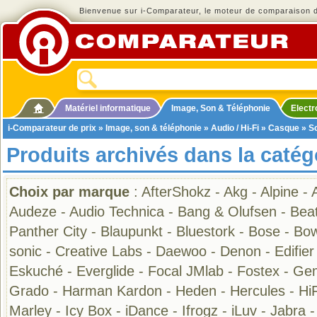
Bienvenue sur i-Comparateur, le moteur de comparaison de
Matériel informatique
Image, Son & Téléphonie
Elect
i-Comparateur de prix
»
Image, son & téléphonie
»
Audio / Hi-Fi
»
Casque
» So
Produits archivés dans la caté
Choix par marque
:
AfterShokz
-
Akg
-
Alpine
-
Audeze
-
Audio Technica
-
Bang & Olufsen
-
Bea
Panther City
-
Blaupunkt
-
Bluestork
-
Bose
-
Bow
sonic
-
Creative Labs
-
Daewoo
-
Denon
-
Edifier
Eskuché
-
Everglide
-
Focal JMlab
-
Fostex
-
Gem
Grado
-
Harman Kardon
-
Heden
-
Hercules
-
Hi
Marley
-
Icy Box
-
iDance
-
Ifrogz
-
iLuv
-
Jabra