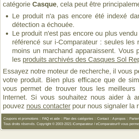
catégorie
Casque
, cela peut être principalem
Le produit n'a pas encore été indexé dan
détection a échouée.
Le produit n'est pas encore ou plus vend
référencé sur i-Comparateur : seules les
moins un marchand apparaissent. Vous p
les
produits archivés des Casques Sol Re
Essayez notre moteur de recherche, il vous p
votre produit. Bien plus efficace que de si
vous permet de trouver tous les meilleurs 
Internet. Si vous souhaitez nous aider à a
pouvez
nous contacter
pour nous signaler la
Coupons et promotions
::
FAQ et aide
::
Plan des catégories
::
Contact
::
A propos
::
Parten
Tous droits réservés. Copyright © 2003-2021 iComparateur / eComparateur® vous perme