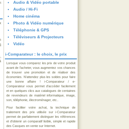
Audio & Vidéo portable
t
Audio / Hi-Fi
Home cinéma
Photo & Vidéo numérique
x
Téléphonie & GPS
Téléviseurs & Projecteurs
n
Vidéo
s
i-Comparateur : le choix, le prix
,
à
Lorsque vous comparez les prix de votre produit
avant de l'acheter, vous augmentez vos chances
de trouver une promotion et de réaliser des
économies. N'attendez plus les soldes pour faire
une bonne affaire ! i-Comparateur / e-
Comparateur vous permet d'accéder facilement
et en quelques clics aux catalogues de centaines
de revendeurs de matériel informatique, image,
son, téléphonie, électroménager, etc..
Pour faciliter votre achat, la technique de
traitement des prix utilisée sur i-Comparateur
permet de parfaitement distinguer les références
et d'obtenir un comparatif lisible, simple et rapide
des Casques en vente sur Internet.