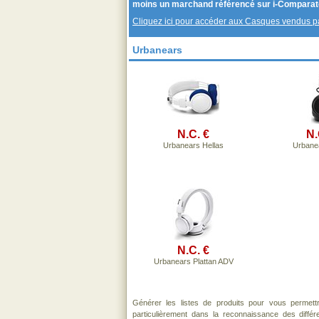
moins un marchand référencé sur i-Comparat
Cliquez ici pour accéder aux Casques vendus 
Urbanears
N.C. €
N.
Urbanears Hellas
Urbanea
N.C. €
Urbanears Plattan ADV
Générer les listes de produits pour vous permett
particulièrement dans la reconnaissance des diffé