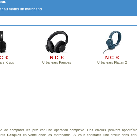
eur.
par au moins un marchand
C. €
N.C. €
N.C. €
rs Krutis
Urbanears Pampas
Urbanears Plattan 2
re de comparer les prix est une opération complexe. Des erreurs peuvent apparaître
rents
Casques
en vente chez les marchands. Si vous constatez une erreur dans cett