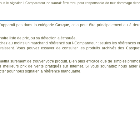
us le signaler. i-Comparateur ne saurait être tenu pour responsable de tout dommage direc
'apparaît pas dans la catégorie
Casque
, cela peut être principalement du à deu
otre liste de prix, ou sa détection a échouée.
 chez au moins un marchand référencé sur i-Comparateur : seules les références e
aissent. Vous pouvez essayer de consulter les
produits archivés des Casque
ettra surement de trouver votre produit. Bien plus efficace que de simples promos
 meilleurs prix de vente pratiqués sur Internet. Si vous souhaitez nous aider 
cter
pour nous signaler la référence manquante.