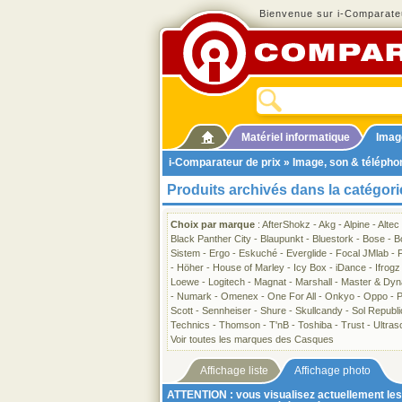
Bienvenue sur i-Comparateu
Matériel informatique
Imag
i-Comparateur de prix
»
Image, son & télépho
Produits archivés dans la catégor
Choix par marque
:
AfterShokz
-
Akg
-
Alpine
-
Altec
Black Panther City
-
Blaupunkt
-
Bluestork
-
Bose
-
B
Sistem
-
Ergo
-
Eskuché
-
Everglide
-
Focal JMlab
-
-
Höher
-
House of Marley
-
Icy Box
-
iDance
-
Ifrogz
Loewe
-
Logitech
-
Magnat
-
Marshall
-
Master & Dyn
-
Numark
-
Omenex
-
One For All
-
Onkyo
-
Oppo
-
P
Scott
-
Sennheiser
-
Shure
-
Skullcandy
-
Sol Republi
Technics
-
Thomson
-
T'nB
-
Toshiba
-
Trust
-
Ultras
Voir toutes les marques des Casques
Affichage liste
Affichage photo
ATTENTION : vous visualisez actuellement les 