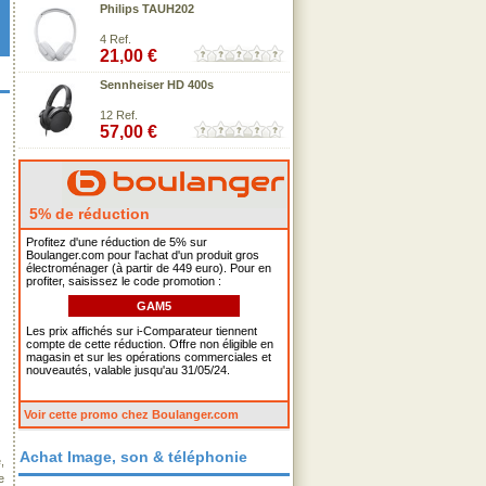
Philips TAUH202
4 Ref.
21,00 €
Sennheiser HD 400s
12 Ref.
57,00 €
5% de réduction
Profitez d'une réduction de 5% sur
Boulanger.com pour l'achat d'un produit gros
électroménager (à partir de 449 euro). Pour en
profiter, saisissez le code promotion :
GAM5
Les prix affichés sur i-Comparateur tiennent
compte de cette réduction. Offre non éligible en
magasin et sur les opérations commerciales et
nouveautés, valable jusqu'au 31/05/24.
Voir cette promo chez Boulanger.com
Achat Image, son & téléphonie
,
e