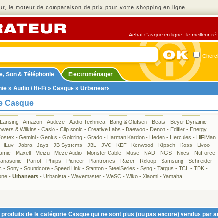
r, le moteur de comparaison de prix pour votre shopping en ligne.
Achat Casque en ligne : le meilleur ré
Cherch
e, Son & Téléphonie
Electroménager
nie
»
Audio / Hi-Fi
»
Casque
» Urbanears
ie Casque
 Lansing
-
Amazon
-
Audeze
-
Audio Technica
-
Bang & Olufsen
-
Beats
-
Beyer Dynamic
-
owers & Wilkins
-
Casio
-
Clip sonic
-
Creative Labs
-
Daewoo
-
Denon
-
Edifier
-
Energy
Fostex
-
Gemini
-
Genius
-
Goldring
-
Grado
-
Harman Kardon
-
Heden
-
Hercules
-
HiFiMan
-
iLuv
-
Jabra
-
Jays
-
JB Systems
-
JBL
-
JVC
-
KEF
-
Kenwood
-
Klipsch
-
Koss
-
Livoo
-
amic
-
Maxell
-
Meizu
-
Meze Audio
-
Monster Cable
-
Muse
-
NAD
-
NGS
-
Nocs
-
NuForce
anasonic
-
Parrot
-
Philips
-
Pioneer
-
Plantronics
-
Razer
-
Reloop
-
Samsung
-
Schneider
-
c
-
Sony
-
Soundcore
-
Speed Link
-
Stanton
-
SteelSeries
-
Synq
-
Targus
-
TCL
-
TDK
-
one
-
Urbanears
-
Urbanista
-
Wavemaster
-
WeSC
-
Wiko
-
Xiaomi
-
Yamaha
produits de la catégorie Casque qui ne sont plus (ou pas encore) vendus par a