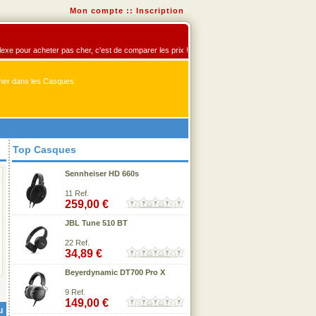
Mon compte
::
Inscription
flexe pour acheter pas cher, c'est de comparer les prix !
er dans les Casques
Top Casques
Sennheiser HD 660s
11 Ref.
259,00 €
JBL Tune 510 BT
22 Ref.
34,89 €
Beyerdynamic DT700 Pro X
9 Ref.
149,00 €
u