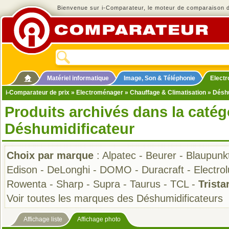
Bienvenue sur i-Comparateur, le moteur de comparaison de
Matériel informatique
Image, Son & Téléphonie
Elect
i-Comparateur de prix
»
Electroménager
»
Chauffage & Climatisation
»
Déshu
Produits archivés dans la catég
Déshumidificateur
Choix par marque
:
Alpatec
-
Beurer
-
Blaupunk
Edison
-
DeLonghi
-
DOMO
-
Duracraft
-
Electro
Rowenta
-
Sharp
-
Supra
-
Taurus
-
TCL
-
Trista
Voir toutes les marques des Déshumidificateurs
Affichage liste
Affichage photo