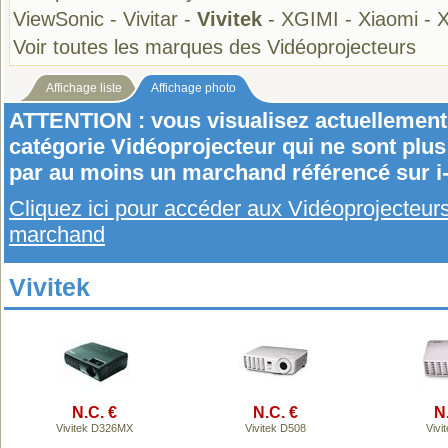
ViewSonic
-
Vivitar
-
Vivitek
-
XGIMI
-
Xiaomi
-
X
Voir toutes les marques des Vidéoprojecteurs
Affichage liste
Affichage photo
ATTENTION : vous visualisez actuellement 
catégorie Vidéoprojecteur qui ne sont plu
par au moins un marchand référencé sur i
Cliquez ici pour accéder aux Vidéoprojecteu
marchand
Vivitek
N.C. €
N.C. €
N
Vivitek D326MX
Vivitek D508
Vivi