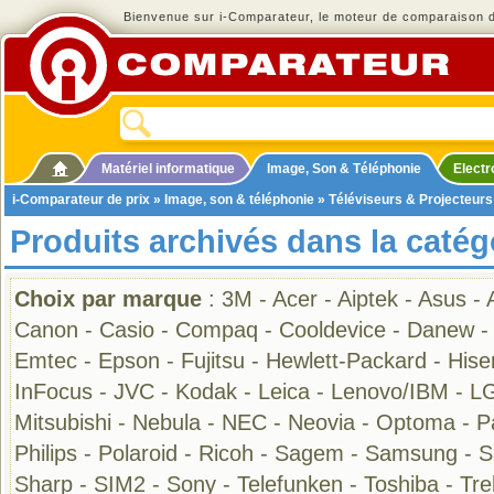
Bienvenue sur i-Comparateur, le moteur de comparaison de
Matériel informatique
Image, Son & Téléphonie
Elect
i-Comparateur de prix
»
Image, son & téléphonie
»
Téléviseurs & Projecteurs
Produits archivés dans la catég
Choix par marque
:
3M
-
Acer
-
Aiptek
-
Asus
-
Canon
-
Casio
-
Compaq
-
Cooldevice
-
Danew
Emtec
-
Epson
-
Fujitsu
-
Hewlett-Packard
-
Hise
InFocus
-
JVC
-
Kodak
-
Leica
-
Lenovo/IBM
-
L
Mitsubishi
-
Nebula
-
NEC
-
Neovia
-
Optoma
-
P
Philips
-
Polaroid
-
Ricoh
-
Sagem
-
Samsung
-
S
Sharp
-
SIM2
-
Sony
-
Telefunken
-
Toshiba
-
Tre