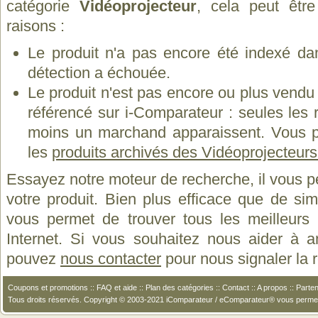
catégorie
Vidéoprojecteur
, cela peut êtr
raisons :
Le produit n'a pas encore été indexé dan
détection a échouée.
Le produit n'est pas encore ou plus vend
référencé sur i-Comparateur : seules les
moins un marchand apparaissent. Vous p
les
produits archivés des Vidéoprojecteurs
Essayez notre moteur de recherche, il vous p
votre produit. Bien plus efficace que de si
vous permet de trouver tous les meilleurs 
Internet. Si vous souhaitez nous aider à a
pouvez
nous contacter
pour nous signaler la
Coupons et promotions
::
FAQ et aide
::
Plan des catégories
::
Contact
::
A propos
::
Parten
Tous droits réservés. Copyright © 2003-2021 iComparateur / eComparateur® vous perme