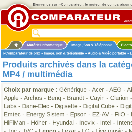
Bienvenue sur i-Comparateur, le moteur de comparaison de
Achat
Matériel informatique
Image, Son & Téléphonie
Elect
i-Comparateur de prix
»
Image, son & téléphonie
»
Audio & Vidéo portable
»
L
Produits archivés dans la catég
MP4 / multimédia
Choix par marque
:
Générique
-
Acer
-
AEG
-
A
Apple
-
Archos
-
Benq
-
Brandt
-
Cayin
-
Clarion
Labs
-
Dane-Elec
-
Digisette
-
Digital Cube
-
Digi
Emtec
-
Energy Sistem
-
Epson
-
EZ-AV
-
FiiO
-
HiFiMan
-
Höher
-
Hyundai
-
Inovix
-
Intel
-
Inten
-
Jnc
-
JVC
-
Lenco
-
Lexar
-
LG
-
Live music
-
M