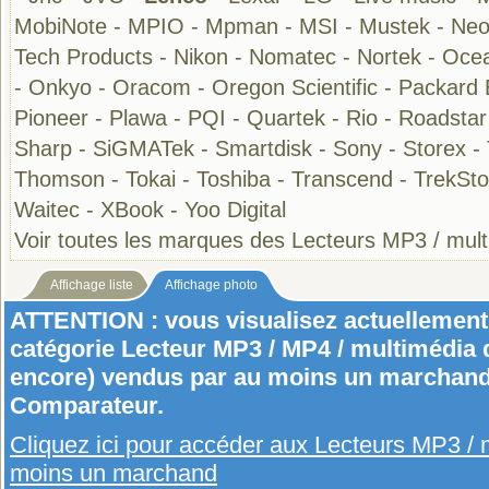
MobiNote
-
MPIO
-
Mpman
-
MSI
-
Mustek
-
Ne
Tech Products
-
Nikon
-
Nomatec
-
Nortek
-
Ocea
-
Onkyo
-
Oracom
-
Oregon Scientific
-
Packard 
Pioneer
-
Plawa
-
PQI
-
Quartek
-
Rio
-
Roadstar
Sharp
-
SiGMATek
-
Smartdisk
-
Sony
-
Storex
-
Thomson
-
Tokai
-
Toshiba
-
Transcend
-
TrekSto
Waitec
-
XBook
-
Yoo Digital
Voir toutes les marques des Lecteurs MP3 / mul
Affichage liste
Affichage photo
ATTENTION : vous visualisez actuellement 
catégorie Lecteur MP3 / MP4 / multimédia q
encore) vendus par au moins un marchand 
Comparateur.
Cliquez ici pour accéder aux Lecteurs MP3 /
moins un marchand