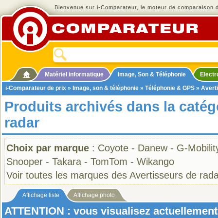
Bienvenue sur i-Comparateur, le moteur de comparaison de
Matériel informatique
Image, Son & Téléphonie
Elect
i-Comparateur de prix
»
Image, son & téléphonie
»
Téléphonie & GPS
»
Avert
Produits archivés dans la catég
radar
Choix par marque
:
Coyote
-
Danew
-
G-Mobilit
Snooper
-
Takara
-
TomTom
-
Wikango
Voir toutes les marques des Avertisseurs de rad
Affichage liste
Affichage photo
ATTENTION : vous visualisez actuellement 