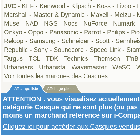
JVC
-
KEF
-
Kenwood
-
Klipsch
-
Koss
-
Livoo
-
Marshall
-
Master & Dynamic
-
Maxell
-
Meizu
-
Muse
-
NAD
-
NGS
-
Nocs
-
NuForce
-
Numark
Onkyo
-
Oppo
-
Panasonic
-
Parrot
-
Philips
-
Pi
Reloop
-
Samsung
-
Schneider
-
Scott
-
Sennhei
Republic
-
Sony
-
Soundcore
-
Speed Link
-
Stan
Targus
-
TCL
-
TDK
-
Technics
-
Thomson
-
T'nB
Urbanears
-
Urbanista
-
Wavemaster
-
WeSC
-
W
Voir toutes les marques des Casques
Affichage liste
Affichage photo
ATTENTION : vous visualisez actuellement 
catégorie Casque qui ne sont plus (ou pas
moins un marchand référencé sur i-Compa
Cliquez ici pour accéder aux Casques vendu