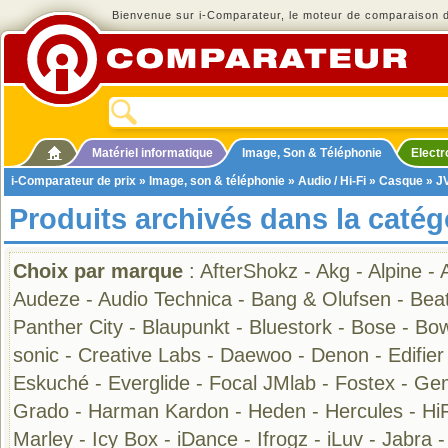
Bienvenue sur i-Comparateur, le moteur de comparaison de
Matériel informatique
Image, Son & Téléphonie
Elect
i-Comparateur de prix
»
Image, son & téléphonie
»
Audio / Hi-Fi
»
Casque
» J
Produits archivés dans la caté
Choix par marque
:
AfterShokz
-
Akg
-
Alpine
-
Audeze
-
Audio Technica
-
Bang & Olufsen
-
Bea
Panther City
-
Blaupunkt
-
Bluestork
-
Bose
-
Bow
sonic
-
Creative Labs
-
Daewoo
-
Denon
-
Edifier
Eskuché
-
Everglide
-
Focal JMlab
-
Fostex
-
Gem
Grado
-
Harman Kardon
-
Heden
-
Hercules
-
Hi
Marley
-
Icy Box
-
iDance
-
Ifrogz
-
iLuv
-
Jabra