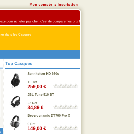
Mon compte
::
Inscription
flexe pour acheter pas cher, c'est de comparer les prix !
er dans les Casques
Top Casques
Sennheiser HD 660s
11 Ref.
259,00 €
JBL Tune 510 BT
22 Ref.
34,89 €
Beyerdynamic DT700 Pro X
9 Ref.
149,00 €
u