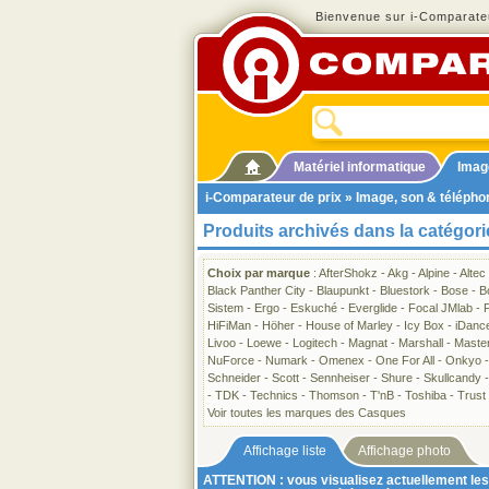
Bienvenue sur i-Comparateu
Matériel informatique
Imag
i-Comparateur de prix
»
Image, son & télépho
Produits archivés dans la catégor
Choix par marque
:
AfterShokz
-
Akg
-
Alpine
-
Altec
Black Panther City
-
Blaupunkt
-
Bluestork
-
Bose
-
B
Sistem
-
Ergo
-
Eskuché
-
Everglide
-
Focal JMlab
-
HiFiMan
-
Höher
-
House of Marley
-
Icy Box
-
iDanc
Livoo
-
Loewe
-
Logitech
-
Magnat
-
Marshall
-
Maste
NuForce
-
Numark
-
Omenex
-
One For All
-
Onkyo
Schneider
-
Scott
-
Sennheiser
-
Shure
-
Skullcandy
-
TDK
-
Technics
-
Thomson
-
T'nB
-
Toshiba
-
Trust
Voir toutes les marques des Casques
Affichage liste
Affichage photo
ATTENTION : vous visualisez actuellement les 