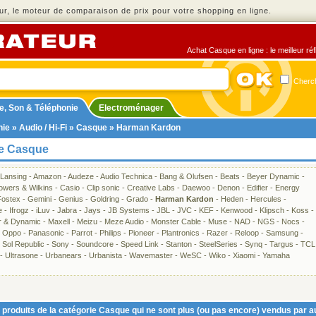
r, le moteur de comparaison de prix pour votre shopping en ligne.
Achat Casque en ligne : le meilleur ré
Cherch
e, Son & Téléphonie
Electroménager
nie
»
Audio / Hi-Fi
»
Casque
» Harman Kardon
ie Casque
 Lansing
-
Amazon
-
Audeze
-
Audio Technica
-
Bang & Olufsen
-
Beats
-
Beyer Dynamic
-
owers & Wilkins
-
Casio
-
Clip sonic
-
Creative Labs
-
Daewoo
-
Denon
-
Edifier
-
Energy
Fostex
-
Gemini
-
Genius
-
Goldring
-
Grado
-
Harman Kardon
-
Heden
-
Hercules
-
e
-
Ifrogz
-
iLuv
-
Jabra
-
Jays
-
JB Systems
-
JBL
-
JVC
-
KEF
-
Kenwood
-
Klipsch
-
Koss
-
r & Dynamic
-
Maxell
-
Meizu
-
Meze Audio
-
Monster Cable
-
Muse
-
NAD
-
NGS
-
Nocs
-
-
Oppo
-
Panasonic
-
Parrot
-
Philips
-
Pioneer
-
Plantronics
-
Razer
-
Reloop
-
Samsung
-
-
Sol Republic
-
Sony
-
Soundcore
-
Speed Link
-
Stanton
-
SteelSeries
-
Synq
-
Targus
-
TCL
-
Ultrasone
-
Urbanears
-
Urbanista
-
Wavemaster
-
WeSC
-
Wiko
-
Xiaomi
-
Yamaha
produits de la catégorie Casque qui ne sont plus (ou pas encore) vendus par a