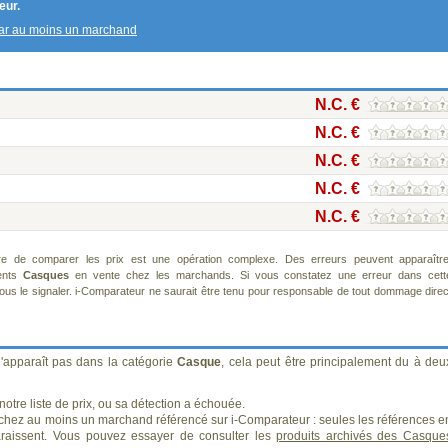
eur.
par au moins un marchand
N.C. €
N.C. €
N.C. €
N.C. €
N.C. €
re de comparer les prix est une opération complexe. Des erreurs peuvent apparaître
rents
Casques
en vente chez les marchands. Si vous constatez une erreur dans cett
us le signaler. i-Comparateur ne saurait être tenu pour responsable de tout dommage direc
'apparaît pas dans la catégorie
Casque
, cela peut être principalement du à deu
otre liste de prix, ou sa détection a échouée.
 chez au moins un marchand référencé sur i-Comparateur : seules les références e
aissent. Vous pouvez essayer de consulter les
produits archivés des Casque