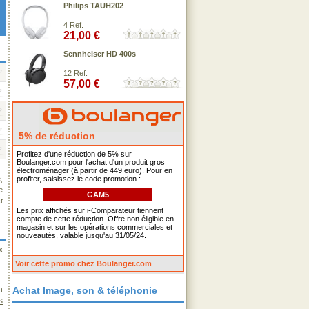
Philips TAUH202
4 Ref.
21,00 €
Sennheiser HD 400s
12 Ref.
57,00 €
5% de réduction
Profitez d'une réduction de 5% sur
Boulanger.com pour l'achat d'un produit gros
électroménager (à partir de 449 euro). Pour en
,
profiter, saisissez le code promotion :
e
GAM5
t
Les prix affichés sur i-Comparateur tiennent
compte de cette réduction. Offre non éligible en
magasin et sur les opérations commerciales et
nouveautés, valable jusqu'au 31/05/24.
x
Voir cette promo chez Boulanger.com
n
Achat Image, son & téléphonie
s