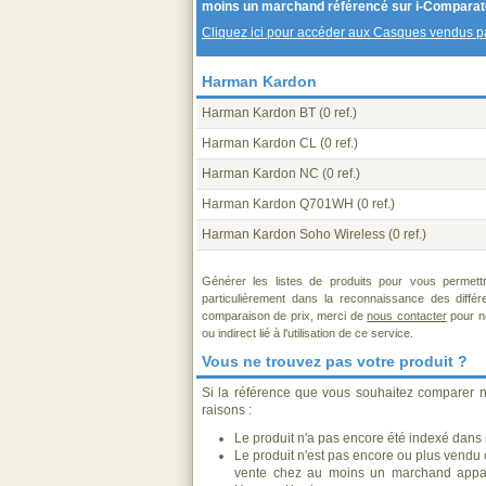
moins un marchand référencé sur i-Comparat
Cliquez ici pour accéder aux Casques vendus 
Harman Kardon
Harman Kardon BT
(0 ref.)
Harman Kardon CL
(0 ref.)
Harman Kardon NC
(0 ref.)
Harman Kardon Q701WH
(0 ref.)
Harman Kardon Soho Wireless
(0 ref.)
Générer les listes de produits pour vous permett
particulièrement dans la reconnaissance des diffé
comparaison de prix, merci de
nous contacter
pour no
ou indirect lié à l'utilisation de ce service.
Vous ne trouvez pas votre produit ?
Si la référence que vous souhaitez comparer n
raisons :
Le produit n'a pas encore été indexé dans n
Le produit n'est pas encore ou plus vendu
vente chez au moins un marchand appar