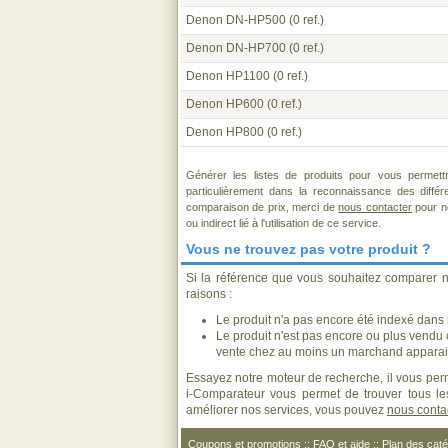
Denon DN-HP500
(0 ref.)
Denon DN-HP700
(0 ref.)
Denon HP1100
(0 ref.)
Denon HP600
(0 ref.)
Denon HP800
(0 ref.)
Générer les listes de produits pour vous permett
particulièrement dans la reconnaissance des diffé
comparaison de prix, merci de
nous contacter
pour no
ou indirect lié à l'utilisation de ce service.
Vous ne trouvez pas votre produit ?
Si la référence que vous souhaitez comparer n
raisons :
Le produit n'a pas encore été indexé dans n
Le produit n'est pas encore ou plus vendu
vente chez au moins un marchand apparais
Essayez notre moteur de recherche, il vous perm
i-Comparateur vous permet de trouver tous les
améliorer nos services, vous pouvez
nous conta
Coupons et promotions
::
FAQ et aide
::
Plan des caté