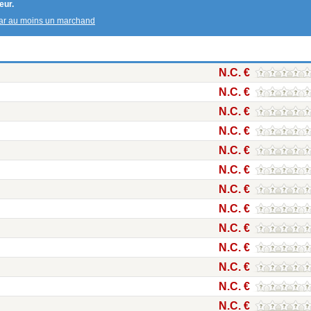
eur.
par au moins un marchand
N.C. €
N.C. €
N.C. €
N.C. €
N.C. €
N.C. €
N.C. €
N.C. €
N.C. €
N.C. €
N.C. €
N.C. €
N.C. €