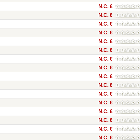
N.C. €
N.C. €
N.C. €
N.C. €
N.C. €
N.C. €
N.C. €
N.C. €
N.C. €
N.C. €
N.C. €
N.C. €
N.C. €
N.C. €
N.C. €
N.C. €