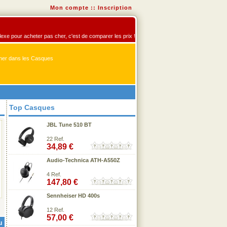
Mon compte
::
Inscription
flexe pour acheter pas cher, c'est de comparer les prix !
er dans les Casques
Top Casques
JBL Tune 510 BT
22 Ref.
34,89 €
Audio-Technica ATH-A550Z
4 Ref.
147,80 €
Sennheiser HD 400s
12 Ref.
57,00 €
u