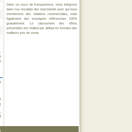
Dans un souci de transparence, nous intégrons
dans nos résultats des marchands avec qui nous
entretenons des relations commerciales, mais
également des enseignes référencées 100%
gratuitement. Le classement des offres
présentées est réalisé par défaut en fonction des
meilleurs prix de vente.
,
e
t
x
n
n
,
à
d