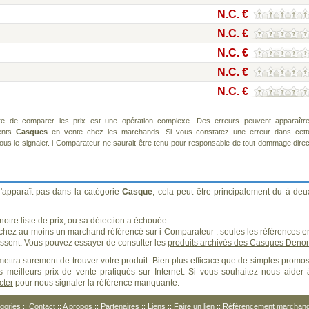
N.C. €
N.C. €
N.C. €
N.C. €
N.C. €
re de comparer les prix est une opération complexe. Des erreurs peuvent apparaître
rents
Casques
en vente chez les marchands. Si vous constatez une erreur dans cett
us le signaler. i-Comparateur ne saurait être tenu pour responsable de tout dommage direc
'apparaît pas dans la catégorie
Casque
, cela peut être principalement du à deu
otre liste de prix, ou sa détection a échouée.
 chez au moins un marchand référencé sur i-Comparateur : seules les références e
sent. Vous pouvez essayer de consulter les
produits archivés des Casques Deno
ettra surement de trouver votre produit. Bien plus efficace que de simples promos
 meilleurs prix de vente pratiqués sur Internet. Si vous souhaitez nous aider 
cter
pour nous signaler la référence manquante.
gories
::
Contact
::
A propos
::
Partenaires
::
Liens
::
Faire un lien
::
Référencement marchan