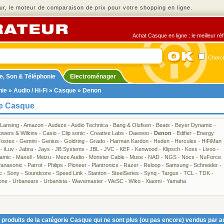
r, le moteur de comparaison de prix pour votre shopping en ligne.
Achat Casque en ligne : le meilleur ré
Cherch
e, Son & Téléphonie
Electroménager
nie
»
Audio / Hi-Fi
»
Casque
» Denon
ie Casque
 Lansing
-
Amazon
-
Audeze
-
Audio Technica
-
Bang & Olufsen
-
Beats
-
Beyer Dynamic
-
owers & Wilkins
-
Casio
-
Clip sonic
-
Creative Labs
-
Daewoo
-
Denon
-
Edifier
-
Energy
Fostex
-
Gemini
-
Genius
-
Goldring
-
Grado
-
Harman Kardon
-
Heden
-
Hercules
-
HiFiMan
-
iLuv
-
Jabra
-
Jays
-
JB Systems
-
JBL
-
JVC
-
KEF
-
Kenwood
-
Klipsch
-
Koss
-
Livoo
-
amic
-
Maxell
-
Meizu
-
Meze Audio
-
Monster Cable
-
Muse
-
NAD
-
NGS
-
Nocs
-
NuForce
anasonic
-
Parrot
-
Philips
-
Pioneer
-
Plantronics
-
Razer
-
Reloop
-
Samsung
-
Schneider
-
c
-
Sony
-
Soundcore
-
Speed Link
-
Stanton
-
SteelSeries
-
Synq
-
Targus
-
TCL
-
TDK
-
one
-
Urbanears
-
Urbanista
-
Wavemaster
-
WeSC
-
Wiko
-
Xiaomi
-
Yamaha
produits de la catégorie Casque qui ne sont plus (ou pas encore) vendus par a