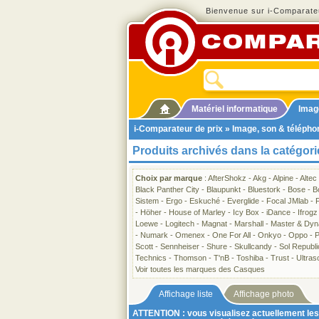
Bienvenue sur i-Comparateu
Matériel informatique
Imag
i-Comparateur de prix
»
Image, son & télépho
Produits archivés dans la catégor
Choix par marque
:
AfterShokz
-
Akg
-
Alpine
-
Altec
Black Panther City
-
Blaupunkt
-
Bluestork
-
Bose
-
B
Sistem
-
Ergo
-
Eskuché
-
Everglide
-
Focal JMlab
-
-
Höher
-
House of Marley
-
Icy Box
-
iDance
-
Ifrogz
Loewe
-
Logitech
-
Magnat
-
Marshall
-
Master & Dyn
-
Numark
-
Omenex
-
One For All
-
Onkyo
-
Oppo
-
P
Scott
-
Sennheiser
-
Shure
-
Skullcandy
-
Sol Republi
Technics
-
Thomson
-
T'nB
-
Toshiba
-
Trust
-
Ultras
Voir toutes les marques des Casques
Affichage liste
Affichage photo
ATTENTION : vous visualisez actuellement les 