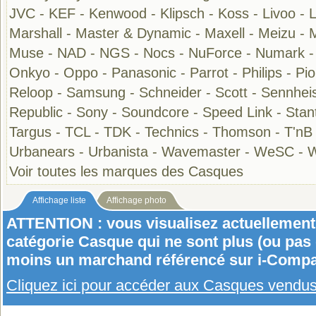
JVC
-
KEF
-
Kenwood
-
Klipsch
-
Koss
-
Livoo
-
Marshall
-
Master & Dynamic
-
Maxell
-
Meizu
-
Muse
-
NAD
-
NGS
-
Nocs
-
NuForce
-
Numark
Onkyo
-
Oppo
-
Panasonic
-
Parrot
-
Philips
-
Pi
Reloop
-
Samsung
-
Schneider
-
Scott
-
Sennhei
Republic
-
Sony
-
Soundcore
-
Speed Link
-
Stan
Targus
-
TCL
-
TDK
-
Technics
-
Thomson
-
T'nB
Urbanears
-
Urbanista
-
Wavemaster
-
WeSC
-
W
Voir toutes les marques des Casques
Affichage liste
Affichage photo
ATTENTION : vous visualisez actuellement 
catégorie Casque qui ne sont plus (ou pas
moins un marchand référencé sur i-Compa
Cliquez ici pour accéder aux Casques vendu