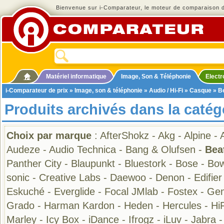
Bienvenue sur i-Comparateur, le moteur de comparaison de
Matériel informatique
Image, Son & Téléphonie
Elect
i-Comparateur de prix
»
Image, son & téléphonie
»
Audio / Hi-Fi
»
Casque
» B
Produits archivés dans la caté
Choix par marque
:
AfterShokz
-
Akg
-
Alpine
-
Audeze
-
Audio Technica
-
Bang & Olufsen
-
Bea
Panther City
-
Blaupunkt
-
Bluestork
-
Bose
-
Bow
sonic
-
Creative Labs
-
Daewoo
-
Denon
-
Edifier
Eskuché
-
Everglide
-
Focal JMlab
-
Fostex
-
Gem
Grado
-
Harman Kardon
-
Heden
-
Hercules
-
Hi
Marley
-
Icy Box
-
iDance
-
Ifrogz
-
iLuv
-
Jabra