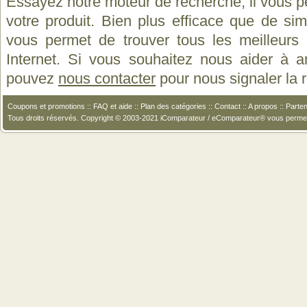
Essayez notre moteur de recherche, il vous p
votre produit. Bien plus efficace que de si
vous permet de trouver tous les meilleurs 
Internet. Si vous souhaitez nous aider à a
pouvez
nous contacter
pour nous signaler la
Coupons et promotions
::
FAQ et aide
::
Plan des catégories
::
Contact
::
A propos
::
Parten
Tous droits réservés. Copyright © 2003-2021 iComparateur / eComparateur® vous perme