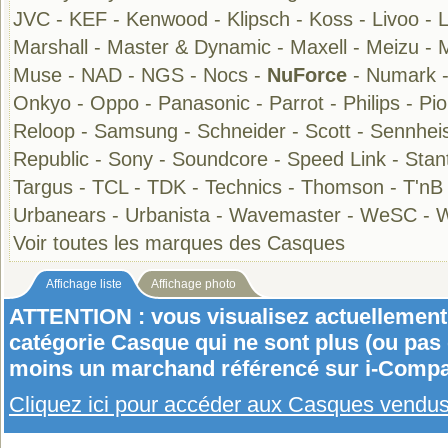
JVC
-
KEF
-
Kenwood
-
Klipsch
-
Koss
-
Livoo
-
Marshall
-
Master & Dynamic
-
Maxell
-
Meizu
-
Muse
-
NAD
-
NGS
-
Nocs
-
NuForce
-
Numark
Onkyo
-
Oppo
-
Panasonic
-
Parrot
-
Philips
-
Pi
Reloop
-
Samsung
-
Schneider
-
Scott
-
Sennhei
Republic
-
Sony
-
Soundcore
-
Speed Link
-
Stan
Targus
-
TCL
-
TDK
-
Technics
-
Thomson
-
T'nB
Urbanears
-
Urbanista
-
Wavemaster
-
WeSC
-
W
Voir toutes les marques des Casques
Affichage liste
Affichage photo
ATTENTION : vous visualisez actuellement 
catégorie Casque qui ne sont plus (ou pas
moins un marchand référencé sur i-Compa
Cliquez ici pour accéder aux Casques vendu