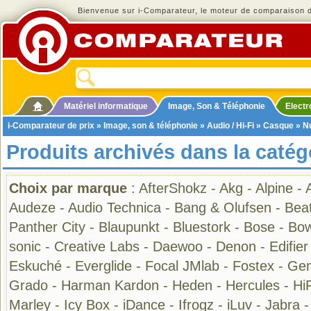
Bienvenue sur i-Comparateur, le moteur de comparaison de
Matériel informatique
Image, Son & Téléphonie
Elect
i-Comparateur de prix
»
Image, son & téléphonie
»
Audio / Hi-Fi
»
Casque
» N
Produits archivés dans la caté
Choix par marque
:
AfterShokz
-
Akg
-
Alpine
-
Audeze
-
Audio Technica
-
Bang & Olufsen
-
Bea
Panther City
-
Blaupunkt
-
Bluestork
-
Bose
-
Bow
sonic
-
Creative Labs
-
Daewoo
-
Denon
-
Edifier
Eskuché
-
Everglide
-
Focal JMlab
-
Fostex
-
Gem
Grado
-
Harman Kardon
-
Heden
-
Hercules
-
Hi
Marley
-
Icy Box
-
iDance
-
Ifrogz
-
iLuv
-
Jabra