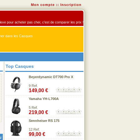
Mon compte
::
Inscription
flexe pour acheter pas cher, c'est de comparer les prix !
er dans les Casques
Top Casques
Beyerdynamic DT700 Pro X
9 Ref.
149,00 €
Yamaha YH-L700A
5 Ref.
219,00 €
Sennheiser RS 175
12 Ref.
99,00 €
u