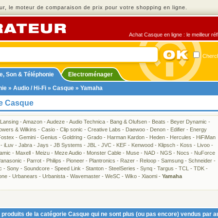
r, le moteur de comparaison de prix pour votre shopping en ligne.
Achat Casque en ligne : le meilleur ré
Cherch
e, Son & Téléphonie
Electroménager
nie
»
Audio / Hi-Fi
»
Casque
» Yamaha
ie Casque
 Lansing
-
Amazon
-
Audeze
-
Audio Technica
-
Bang & Olufsen
-
Beats
-
Beyer Dynamic
-
owers & Wilkins
-
Casio
-
Clip sonic
-
Creative Labs
-
Daewoo
-
Denon
-
Edifier
-
Energy
Fostex
-
Gemini
-
Genius
-
Goldring
-
Grado
-
Harman Kardon
-
Heden
-
Hercules
-
HiFiMan
-
iLuv
-
Jabra
-
Jays
-
JB Systems
-
JBL
-
JVC
-
KEF
-
Kenwood
-
Klipsch
-
Koss
-
Livoo
-
amic
-
Maxell
-
Meizu
-
Meze Audio
-
Monster Cable
-
Muse
-
NAD
-
NGS
-
Nocs
-
NuForce
anasonic
-
Parrot
-
Philips
-
Pioneer
-
Plantronics
-
Razer
-
Reloop
-
Samsung
-
Schneider
-
c
-
Sony
-
Soundcore
-
Speed Link
-
Stanton
-
SteelSeries
-
Synq
-
Targus
-
TCL
-
TDK
-
one
-
Urbanears
-
Urbanista
-
Wavemaster
-
WeSC
-
Wiko
-
Xiaomi
-
Yamaha
produits de la catégorie Casque qui ne sont plus (ou pas encore) vendus par a