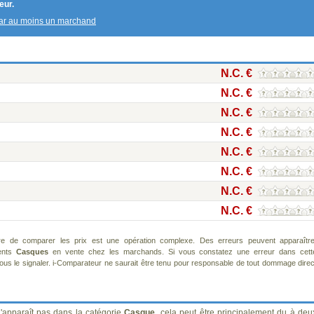
eur.
par au moins un marchand
N.C. €
N.C. €
N.C. €
N.C. €
N.C. €
N.C. €
N.C. €
N.C. €
re de comparer les prix est une opération complexe. Des erreurs peuvent apparaître
rents
Casques
en vente chez les marchands. Si vous constatez une erreur dans cett
us le signaler. i-Comparateur ne saurait être tenu pour responsable de tout dommage direc
'apparaît pas dans la catégorie
Casque
, cela peut être principalement du à deu