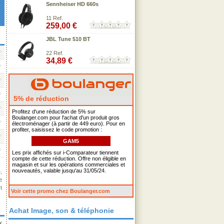
Sennheiser HD 660s
11 Ref.
259,00 €
JBL Tune 510 BT
22 Ref.
34,89 €
5% de réduction
Profitez d'une réduction de 5% sur
Boulanger.com pour l'achat d'un produit gros
électroménager (à partir de 449 euro). Pour en
profiter, saisissez le code promotion :
GAM5
Les prix affichés sur i-Comparateur tiennent
compte de cette réduction. Offre non éligible en
magasin et sur les opérations commerciales et
nouveautés, valable jusqu'au 31/05/24.
,
e
t
Voir cette promo chez Boulanger.com
Achat Image, son & téléphonie
x