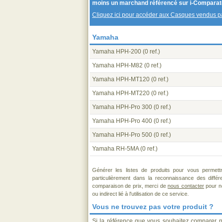
moins un marchand référencé sur i-Comparat
Cliquez ici pour accéder aux Casques vendus 
Yamaha
Yamaha HPH-200
(0 ref.)
Yamaha HPH-M82
(0 ref.)
Yamaha HPH-MT120
(0 ref.)
Yamaha HPH-MT220
(0 ref.)
Yamaha HPH-Pro 300
(0 ref.)
Yamaha HPH-Pro 400
(0 ref.)
Yamaha HPH-Pro 500
(0 ref.)
Yamaha RH-5MA
(0 ref.)
Générer les listes de produits pour vous permett
particulièrement dans la reconnaissance des diffé
comparaison de prix, merci de
nous contacter
pour no
ou indirect lié à l'utilisation de ce service.
Vous ne trouvez pas votre produit ?
Si la référence que vous souhaitez comparer n