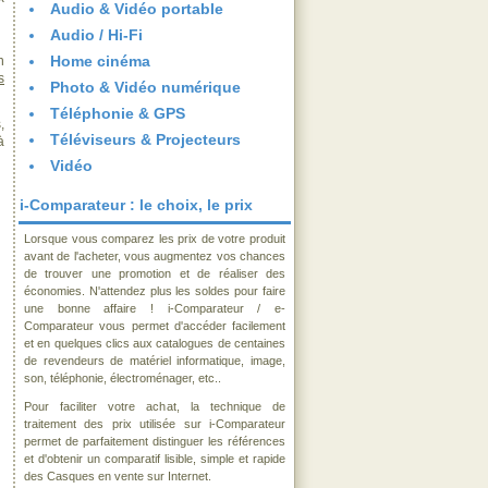
Audio & Vidéo portable
Audio / Hi-Fi
Home cinéma
n
s
Photo & Vidéo numérique
Téléphonie & GPS
,
Téléviseurs & Projecteurs
à
Vidéo
i-Comparateur : le choix, le prix
Lorsque vous comparez les prix de votre produit
avant de l'acheter, vous augmentez vos chances
de trouver une promotion et de réaliser des
économies. N'attendez plus les soldes pour faire
une bonne affaire ! i-Comparateur / e-
Comparateur vous permet d'accéder facilement
et en quelques clics aux catalogues de centaines
de revendeurs de matériel informatique, image,
son, téléphonie, électroménager, etc..
Pour faciliter votre achat, la technique de
traitement des prix utilisée sur i-Comparateur
permet de parfaitement distinguer les références
et d'obtenir un comparatif lisible, simple et rapide
des Casques en vente sur Internet.