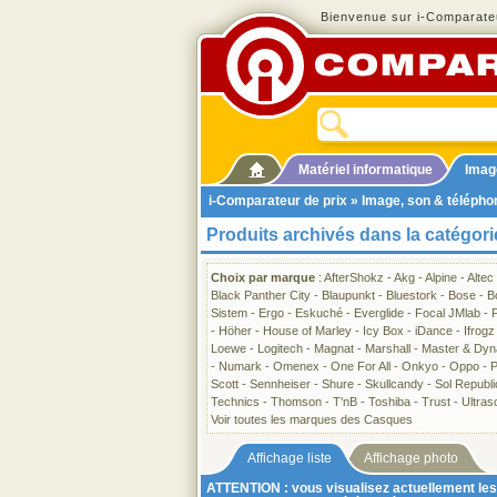
Bienvenue sur i-Comparateu
Matériel informatique
Imag
i-Comparateur de prix
»
Image, son & télépho
Produits archivés dans la catégor
Choix par marque
:
AfterShokz
-
Akg
-
Alpine
-
Altec
Black Panther City
-
Blaupunkt
-
Bluestork
-
Bose
-
B
Sistem
-
Ergo
-
Eskuché
-
Everglide
-
Focal JMlab
-
-
Höher
-
House of Marley
-
Icy Box
-
iDance
-
Ifrogz
Loewe
-
Logitech
-
Magnat
-
Marshall
-
Master & Dyn
-
Numark
-
Omenex
-
One For All
-
Onkyo
-
Oppo
-
P
Scott
-
Sennheiser
-
Shure
-
Skullcandy
-
Sol Republi
Technics
-
Thomson
-
T'nB
-
Toshiba
-
Trust
-
Ultras
Voir toutes les marques des Casques
Affichage liste
Affichage photo
ATTENTION : vous visualisez actuellement les 