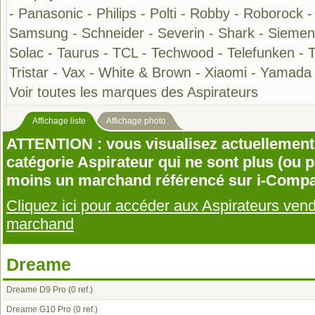
-
Panasonic
-
Philips
-
Polti
-
Robby
-
Roborock
Samsung
-
Schneider
-
Severin
-
Shark
-
Siemen
Solac
-
Taurus
-
TCL
-
Techwood
-
Telefunken
-
Tristar
-
Vax
-
White & Brown
-
Xiaomi
-
Yamada
Voir toutes les marques des Aspirateurs
Affichage liste
Affichage photo
ATTENTION : vous visualisez actuellement 
catégorie Aspirateur qui ne sont plus (ou 
moins un marchand référencé sur i-Compa
Cliquez ici pour accéder aux Aspirateurs ven
marchand
Dreame
Dreame D9 Pro
(0 ref.)
Dreame G10 Pro
(0 ref.)