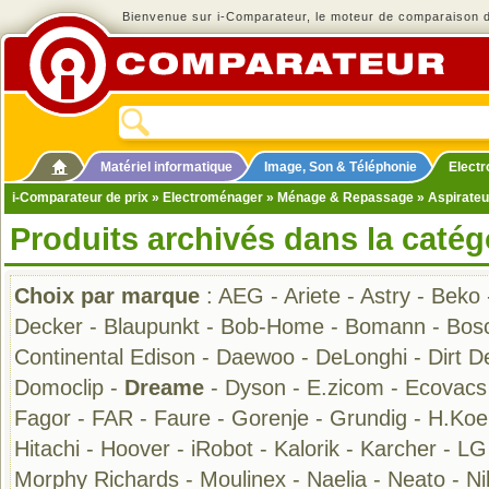
Bienvenue sur i-Comparateur, le moteur de comparaison de
Matériel informatique
Image, Son & Téléphonie
Elect
i-Comparateur de prix
»
Electroménager
»
Ménage & Repassage
»
Aspirateu
Produits archivés dans la catég
Choix par marque
:
AEG
-
Ariete
-
Astry
-
Beko
Decker
-
Blaupunkt
-
Bob-Home
-
Bomann
-
Bos
Continental Edison
-
Daewoo
-
DeLonghi
-
Dirt De
Domoclip
-
Dreame
-
Dyson
-
E.zicom
-
Ecovacs
Fagor
-
FAR
-
Faure
-
Gorenje
-
Grundig
-
H.Koe
Hitachi
-
Hoover
-
iRobot
-
Kalorik
-
Karcher
-
LG
Morphy Richards
-
Moulinex
-
Naelia
-
Neato
-
Ni