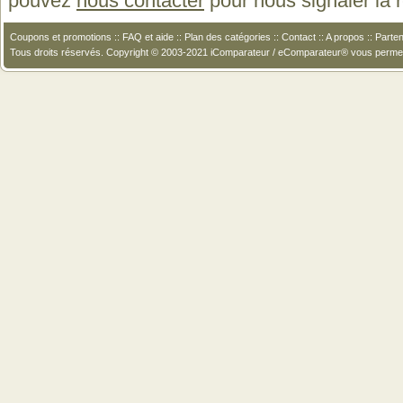
pouvez
nous contacter
pour nous signaler la
Coupons et promotions
::
FAQ et aide
::
Plan des catégories
::
Contact
::
A propos
::
Parten
Tous droits réservés. Copyright © 2003-2021 iComparateur / eComparateur® vous perme