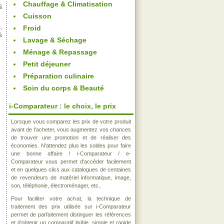
Chauffage & Climatisation
s
Cuisson
,
Froid
à
Lavage & Séchage
Ménage & Repassage
Petit déjeuner
Préparation culinaire
Soin du corps & Beauté
i-Comparateur : le choix, le prix
Lorsque vous comparez les prix de votre produit
avant de l'acheter, vous augmentez vos chances
de trouver une promotion et de réaliser des
économies. N'attendez plus les soldes pour faire
une bonne affaire ! i-Comparateur / e-
Comparateur vous permet d'accéder facilement
et en quelques clics aux catalogues de centaines
de revendeurs de matériel informatique, image,
son, téléphonie, électroménager, etc..
Pour faciliter votre achat, la technique de
traitement des prix utilisée sur i-Comparateur
permet de parfaitement distinguer les références
et d'obtenir un comparatif lisible, simple et rapide