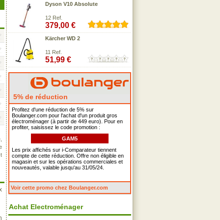
Dyson V10 Absolute
12 Ref.
379,00 €
Kärcher WD 2
11 Ref.
51,99 €
5% de réduction
Profitez d'une réduction de 5% sur
Boulanger.com pour l'achat d'un produit gros
électroménager (à partir de 449 euro). Pour en
profiter, saisissez le code promotion :
GAM5
,
e
Les prix affichés sur i-Comparateur tiennent
t
compte de cette réduction. Offre non éligible en
magasin et sur les opérations commerciales et
nouveautés, valable jusqu'au 31/05/24.
Voir cette promo chez Boulanger.com
x
Achat Electroménager
n