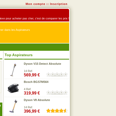
Mon compte
::
Inscription
éflexe pour acheter pas cher, c'est de comparer les prix !
er dans les Aspirateurs
Top Aspirateurs
Dyson V15 Detect Absolute
14 Ref.
569,99 €
Bosch BGS7MS64
4 Ref.
319,99 €
Dyson V8 Absolute
r
14 Ref.
396,99 €