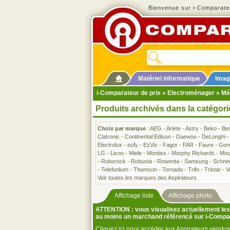
Bienvenue sur i-Comparateu
Matériel informatique
Imag
i-Comparateur de prix
»
Electroménager
»
Mé
Produits archivés dans la catégori
Choix par marque
:
AEG
-
Ariete
-
Astry
-
Beko
-
Be
Clatronic
-
Continental Edison
-
Daewoo
-
DeLonghi
Electrolux
-
eufy
-
EzViz
-
Fagor
-
FAR
-
Faure
-
Gor
LG
-
Livoo
-
Miele
-
Montiss
-
Morphy Richards
-
Mou
-
Roborock
-
Robusta
-
Rowenta
-
Samsung
-
Schnei
-
Telefunken
-
Thomson
-
Tornado
-
Trifo
-
Tristar
-
V
Voir toutes les marques des Aspirateurs
Affichage liste
Affichage photo
ATTENTION : vous visualisez actuellement les 
au moins un marchand référencé sur i-Compa
Cliquez ici pour accéder aux Aspirateurs vend