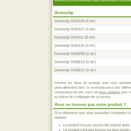
Domoclip
Domoclip DOH104
(0 ref.)
Domoclip DOH107
(0 ref.)
Domoclip DOH111
(0 ref.)
Domoclip DOH118
(0 ref.)
Domoclip DOM208
(0 ref.)
Domoclip DOM214
(0 ref.)
Domoclip DOM221
(0 ref.)
Générer les listes de produits pour vous permett
particulièrement dans la reconnaissance des différ
comparaison de prix, merci de
nous contacter
pour no
ou indirect lié à l'utilisation de ce service.
Vous ne trouvez pas votre produit ?
Si la référence que vous souhaitez comparer n'
raisons :
Le produit n'a pas encore été indexé dans n
Le produit n'est pas encore ou plus vendu