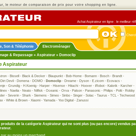
r, le moteur de comparaison de prix pour votre shopping en ligne.
Achat Aspirateur en ligne : le meilleur r
Cherch
e, Son & Téléphonie
Electroménager
nage & Repassage
»
Aspirateur
» Domoclip
e Aspirateur
stron
-
Bissell
-
Black & Decker
-
Blaupunkt
-
Bob-Home
-
Bomann
-
Bosch
-
Brandt
-
-
Dirt Devil
-
Domena
-
DOMO
-
Domoclip
-
Dreame
-
Dyson
-
E.zicom
-
Ecovacs
-
enje
-
Grundig
-
H.Koenig
-
Harper
-
Hisense
-
Hitachi
-
Hoover
-
iRobot
-
Kalorik
-
Karcher
-
linex
-
Naelia
-
Neato
-
Nilfisk
-
Oceanic
-
Orva
-
Palson
-
Panasonic
-
Philips
-
Polti
-
Robby
der
-
Severin
-
Shark
-
Siemens
-
Simeo
-
Sinbo
-
Singer
-
Solac
-
Taurus
-
TCL
-
Techwood
ax
-
White & Brown
-
Xiaomi
-
Yamada
-
Yoo Digital
-
Zanussi
produits de la catégorie Aspirateur qui ne sont plus (ou pas encore) vendus pa
rateur.
us par au moins un marchand