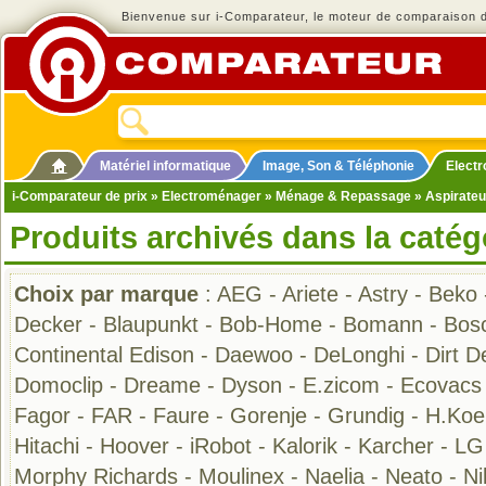
Bienvenue sur i-Comparateur, le moteur de comparaison de
Matériel informatique
Image, Son & Téléphonie
Elect
i-Comparateur de prix
»
Electroménager
»
Ménage & Repassage
»
Aspirateu
Produits archivés dans la catég
Choix par marque
:
AEG
-
Ariete
-
Astry
-
Beko
Decker
-
Blaupunkt
-
Bob-Home
-
Bomann
-
Bos
Continental Edison
-
Daewoo
-
DeLonghi
-
Dirt De
Domoclip
-
Dreame
-
Dyson
-
E.zicom
-
Ecovacs
Fagor
-
FAR
-
Faure
-
Gorenje
-
Grundig
-
H.Koe
Hitachi
-
Hoover
-
iRobot
-
Kalorik
-
Karcher
-
LG
Morphy Richards
-
Moulinex
-
Naelia
-
Neato
-
Ni