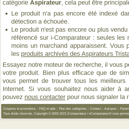
catégorie
Aspirateur
, cela peut être principa
Le produit n'a pas encore été indexé dan
détection a échouée.
Le produit n'est pas encore ou plus vend
référencé sur i-Comparateur : seules les
moins un marchand apparaissent. Vous p
les
produits archivés des Aspirateurs Trist
Essayez notre moteur de recherche, il vous p
votre produit. Bien plus efficace que de si
vous permet de trouver tous les meilleurs 
Internet. Si vous souhaitez nous aider à a
pouvez
nous contacter
pour nous signaler la
Coupons et promotions
::
FAQ et aide
::
Plan des catégories
::
Contact
::
A propos
::
Parten
Tous droits réservés. Copyright © 2003-2021 iComparateur / eComparateur® vous perme