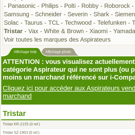
-
Panasonic
-
Philips
-
Polti
-
Robby
-
Roborock
Samsung
-
Schneider
-
Severin
-
Shark
-
Siemen
Solac
-
Taurus
-
TCL
-
Techwood
-
Telefunken
-
Tristar
-
Vax
-
White & Brown
-
Xiaomi
-
Yamad
Voir toutes les marques des Aspirateurs
Affichage liste
Affichage photo
ATTENTION : vous visualisez actuellement 
catégorie Aspirateur qui ne sont plus (ou 
moins un marchand référencé sur i-Compa
Cliquez ici pour accéder aux Aspirateurs ven
marchand
Tristar
Tristar KR-2155
(0 ref.)
Tristar SZ-1903
(0 ref.)