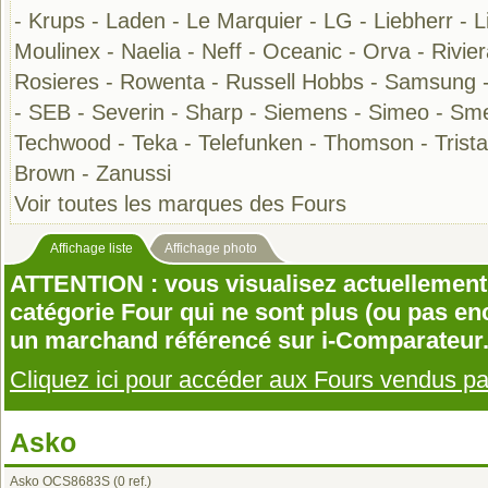
-
Krups
-
Laden
-
Le Marquier
-
LG
-
Liebherr
-
L
Moulinex
-
Naelia
-
Neff
-
Oceanic
-
Orva
-
Rivie
Rosieres
-
Rowenta
-
Russell Hobbs
-
Samsung
-
SEB
-
Severin
-
Sharp
-
Siemens
-
Simeo
-
Sm
Techwood
-
Teka
-
Telefunken
-
Thomson
-
Trista
Brown
-
Zanussi
Voir toutes les marques des Fours
Affichage liste
Affichage photo
ATTENTION : vous visualisez actuellement 
catégorie Four qui ne sont plus (ou pas e
un marchand référencé sur i-Comparateur
Cliquez ici pour accéder aux Fours vendus p
Asko
Asko OCS8683S
(0 ref.)