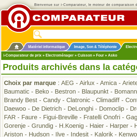
Bienvenue sur i-Comparateur, le moteur de comparaison de
Matériel informatique
Image, Son & Téléphonie
Elect
i-Comparateur de prix
»
Electroménager
»
Cuisson
»
Four
» Asko
Produits archivés dans la catég
Choix par marque
:
AEG
-
Airlux
-
Amica
-
Ariet
Baumatic
-
Beko
-
Bestron
-
Blaupunkt
-
Bomann
Brandy Best
-
Candy
-
Clatronic
-
Climadiff
-
Cont
Daewoo
-
De Dietrich
-
DeLonghi
-
Domoclip
-
D
FAR
-
Faure
-
Figui-Breville
-
Fratelli Onofri
-
Gag
Gorenje
-
Grundig
-
H.Koenig
-
Haier
-
Harper
-
Ariston
-
Hudson
-
Ilve
-
Indesit
-
Kalorik
-
Kenwo