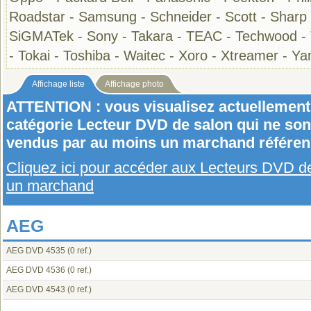
Roadstar
-
Samsung
-
Schneider
-
Scott
-
Sharp
SiGMATek
-
Sony
-
Takara
-
TEAC
-
Techwood
-
-
Tokai
-
Toshiba
-
Waitec
-
Xoro
-
Xtreamer
-
Ya
Affichage liste
Affichage photo
ATTENTION : vous visualisez actuellement 
catégorie Lecteur DVD de salon qui ne son
vendus par au moins un marchand référen
Cliquez ici pour accéder aux Lecteurs DVD d
un marchand
AEG
AEG DVD 4535
(0 ref.)
AEG DVD 4536
(0 ref.)
AEG DVD 4543
(0 ref.)