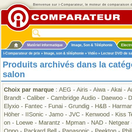
Bienvenue sur i-Comparateur, le moteur de comparaison de
Matériel informatique
Image, Son & Téléphonie
Elect
i-Comparateur de prix
»
Image, son & téléphonie
»
Vidéo
» Lecteur DVD de s
Produits archivés dans la caté
salon
Choix par marque
:
AEG
-
Airis
-
Aiwa
-
Akai
-
A
Brandt
-
Caliber
-
Cambridge Audio
-
Daewoo
-
D
Elyxio
-
Fantec
-
Funai
-
Grundig
-
H&B
-
Harman
Höher
-
IISonic
-
Jamo
-
JVC
-
Kenwood
-
Kiss 
on
-
Loewe
-
Marantz
-
Mpman
-
NAD
-
Netgear
Oppo
-
Packard Bell
-
Panasonic
-
Peekton
-
Phil