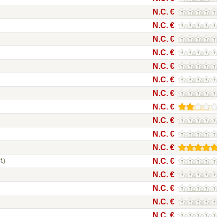
N.C. €
N.C. €
N.C. €
N.C. €
N.C. €
N.C. €
N.C. €
N.C. €
N.C. €
N.C. €
N.C. €
N.C. €
f.)
N.C. €
N.C. €
N.C. €
N.C. €