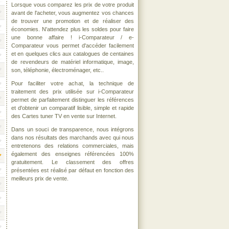
Lorsque vous comparez les prix de votre produit
avant de l'acheter, vous augmentez vos chances
de trouver une promotion et de réaliser des
économies. N'attendez plus les soldes pour faire
une bonne affaire ! i-Comparateur / e-
Comparateur vous permet d'accéder facilement
et en quelques clics aux catalogues de centaines
de revendeurs de matériel informatique, image,
son, téléphonie, électroménager, etc..
Pour faciliter votre achat, la technique de
traitement des prix utilisée sur i-Comparateur
permet de parfaitement distinguer les références
et d'obtenir un comparatif lisible, simple et rapide
des Cartes tuner TV en vente sur Internet.
Dans un souci de transparence, nous intégrons
dans nos résultats des marchands avec qui nous
entretenons des relations commerciales, mais
également des enseignes référencées 100%
gratuitement. Le classement des offres
présentées est réalisé par défaut en fonction des
meilleurs prix de vente.