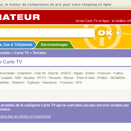
r, le moteur de comparaison de prix pour votre shopping en ligne.
Achat Carte TV en ligne : le meilleur ré
Cherch
e, Son & Téléphonie
Electroménager
sants
»
Carte TV
» Terratec
e Carte TV
Avermedia
-
Chaintech
-
Club 3d
-
Dazzle
-
DViCO
-
Elgato
-
Emtec
-
Freecom
-
Fujitsu
-
-
Leadtek
-
MSI
-
Neotion
-
PCTV
-
Pinnacle
-
Plextor
-
Point of View
-
Prolink
-
SiGMATek
-
inHan
-
Twintech
-
Typhoon
-
ViewSonic
-
V-stream
-
XFX
produits de la catégorie Carte TV qui ne sont plus (ou pas encore) vendus par
rateur.
vendus par au moins un marchand