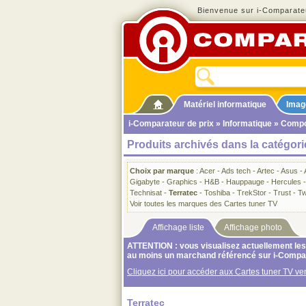
Bienvenue sur i-Comparateu
Matériel informatique
Imag
i-Comparateur de prix
»
Informatique
»
Compo
Produits archivés dans la catégori
Choix par marque
:
Acer
-
Ads tech
-
Artec
-
Asus
-
Gigabyte
-
Graphics
-
H&B
-
Hauppauge
-
Hercules
Technisat
-
Terratec
-
Toshiba
-
TrekStor
-
Trust
-
Tw
Voir toutes les marques des Cartes tuner TV
Affichage liste
Affichage photo
ATTENTION : vous visualisez actuellement les 
au moins un marchand référencé sur i-Compa
Cliquez ici pour accéder aux Cartes tuner TV 
Terratec