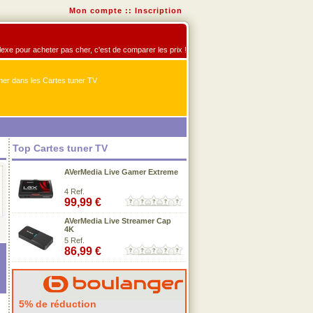
Mon compte
::
Inscription
flexe pour acheter pas cher, c'est de comparer les prix !
er dans les Cartes tuner TV
Top Cartes tuner TV
AVerMedia Live Gamer Extreme
4 Ref.
99,99 €
AVerMedia Live Streamer Cap
4K
5 Ref.
86,99 €
5% de réduction