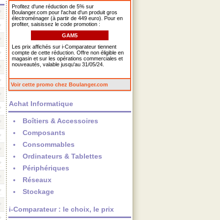
Profitez d'une réduction de 5% sur
Boulanger.com pour l'achat d'un produit gros
électroménager (à partir de 449 euro). Pour en
profiter, saisissez le code promotion :
GAM5
Les prix affichés sur i-Comparateur tiennent
compte de cette réduction. Offre non éligible en
magasin et sur les opérations commerciales et
nouveautés, valable jusqu'au 31/05/24.
Voir cette promo chez Boulanger.com
Achat Informatique
Boîtiers & Accessoires
Composants
Consommables
Ordinateurs & Tablettes
Périphériques
Réseaux
Stockage
i-Comparateur : le choix, le prix