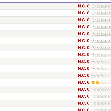
N.C. €
N.C. €
N.C. €
N.C. €
N.C. €
N.C. €
N.C. €
N.C. €
N.C. €
N.C. €
N.C. €
N.C. €
N.C. €
N.C. €
N.C. €
N.C. €